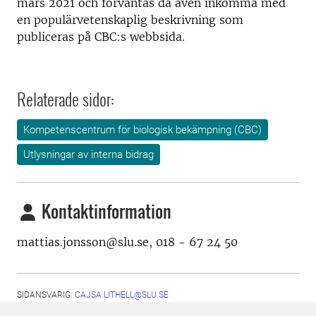
mars 2021 och förväntas då även inkomma med
en populärvetenskaplig beskrivning som
publiceras på CBC:s webbsida.
Relaterade sidor:
Kompetenscentrum för biologisk bekämpning (CBC)
Utlysningar av interna bidrag
Kontaktinformation
mattias.jonsson@slu.se, 018 - 67 24 50
SIDANSVARIG:
CAJSA.LITHELL@SLU.SE