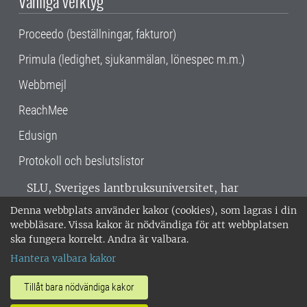
Vanliga verktyg
Proceedo (beställningar, fakturor)
Primula (ledighet, sjukanmälan, lönespec m.m.)
Webbmejl
ReachMee
Edusign
Protokoll och beslutslistor
SLU, Sveriges lantbruksuniversitet, har
verksamhet över hela Sverige. Huvudorter är
Denna webbplats använder kakor (cookies), som lagras i din
Alnarp, Uppsala och Umeå.
SLU är
webbläsare. Vissa kakor är nödvändiga för att webbplatsen
miljöcertifierat enligt ISO 14001. •
Telefon:
ska fungera korrekt. Andra är valbara.
018-67 10 00 • Org nr: 202100-2817 •
Om
Hantera valbara kakor
medarbetarwebben
•
SLU:s fakturaadress
•
Om SLU:s webbplatser
•
Vid KRIS
Tillåt bara nödvändiga kakor
•
Hantera kakor
•
Behandling av