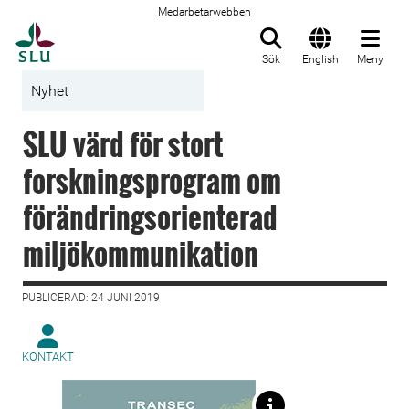
Medarbetarwebben
Till startsida
Sök
English
Meny
Nyhet
SLU värd för stort
forskningsprogram om
förändringsorienterad
miljökommunikation
PUBLICERAD: 24 JUNI 2019
KONTAKT