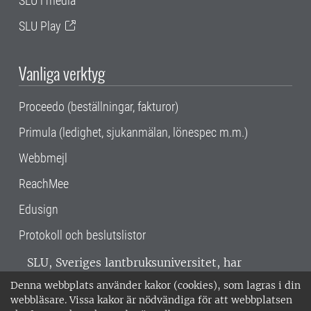
SLU i media
SLU Play
Vanliga verktyg
Proceedo (beställningar, fakturor)
Primula (ledighet, sjukanmälan, lönespec m.m.)
Webbmejl
ReachMee
Edusign
Protokoll och beslutslistor
SLU, Sveriges lantbruksuniversitet, har
verksamhet över hela Sverige. Huvudorter är
Denna webbplats använder kakor (cookies), som lagras i din
Alnarp, Uppsala och Umeå.
SLU är
webbläsare. Vissa kakor är nödvändiga för att webbplatsen