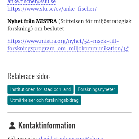
anke.fischer@slu.se
https://www.slu.se/cv/anke-fischer/
Nyhet från MISTRA
(Stiftelsen för miljöstrategisk
forskning) om beslutet
https://www.mistra.org/nyhet/54-msek-till-
forskningsprogram-om-miljokommunikation/
Relaterade sidor:
Institutionen för stad och land
Forskningsnyheter
Utmärkelser och forskningsbidrag
Kontaktinformation
Sidansvarig:
david.stephansson@slu.se