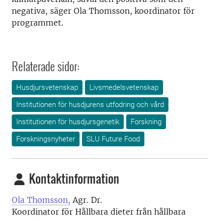
negativa, säger Ola Thomsson, koordinator för
programmet.
Relaterade sidor:
Husdjursvetenskap
Livsmedelsvetenskap
Institutionen för husdjurens utfodring och vård
Institutionen för husdjursgenetik
Forskning
Forskningsnyheter
SLU Future Food
Kontaktinformation
Ola Thomsson,
Agr. Dr.
Koordinator för Hållbara dieter från hållbara