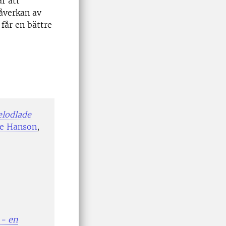
r att
åverkan av
 får en bättre
lodlade
e Hanson
,
 - en