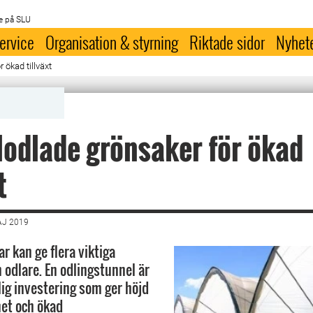
e på SLU
ervice
Organisation & styrning
Riktade sidor
Nyhet
 ökad tillväxt
odlade grönsaker för ökad
t
AJ 2019
ar kan ge flera viktiga
n odlare. En odlingstunnel är
llig investering som ger höjd
et och ökad