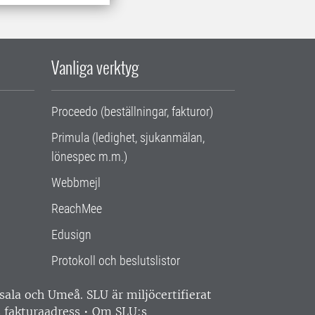
Vanliga verktyg
Proceedo (beställningar, fakturor)
Primula (ledighet, sjukanmälan,
lönespec m.m.)
Webbmejl
ReachMee
Edusign
Protokoll och beslutslistor
ppsala och Umeå.
SLU är miljöcertifierat
 fakturaadress
•
Om SLU:s