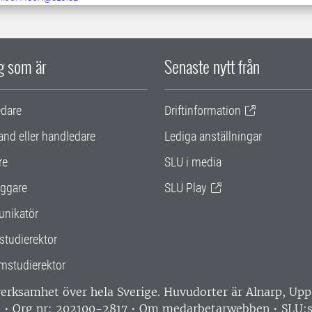
ig som är
Senaste nytt från
edare
Driftinformation
and eller handledare
Lediga anställningar
re
SLU i media
ggare
SLU Play
nikatör
studierektor
mstudierektor
 verksamhet över hela Sverige. Huvudorter är Alnarp, U
0 • Org nr: 202100-2817 •
Om medarbetarwebben
•
SLU:s