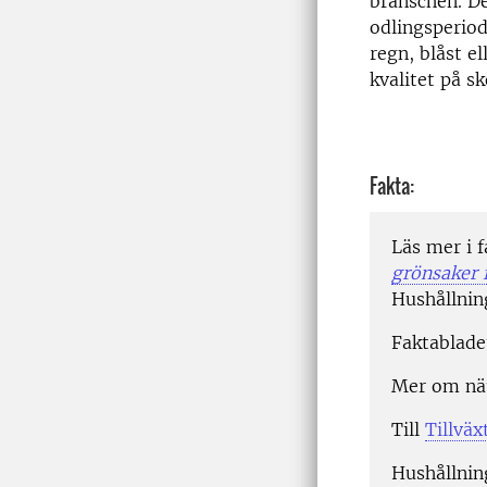
branschen. De
odlingsperiod
regn, blåst e
kvalitet på s
Fakta:
Läs mer i 
grönsaker f
Hushållnin
Faktabladet
Mer om nä
Till
Tillvä
Hushållnin