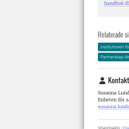
handbok för
Relaterade si
Institutionen f
Partnerskap Al
Kontakt
Susanna Lundq
Enheten för s
susanna.lund
SIDANSVARIG:
LEN