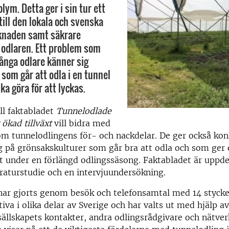
ym. Detta ger i sin tur ett
till den lokala och svenska
naden samt säkrare
 odlaren. Ett problem som
många odlare känner sig
som går att odla i en tunnel
a göra för att lyckas.
ill faktabladet
Tunnelodlade
 ökad tillväxt
vill bidra med
m tunnelodlingens för- och nackdelar. De ger också kon
g på grönsakskulturer som går bra att odla och som ger
ét under en förlängd odlingssäsong. Faktabladet är uppdel
teraturstudie och en intervjuundersökning.
har gjorts genom besök och telefonsamtal med 14 stycke
tiva i olika delar av Sverige och har valts ut med hjälp av
ällskapets kontakter, andra odlingsrådgivare och nätve