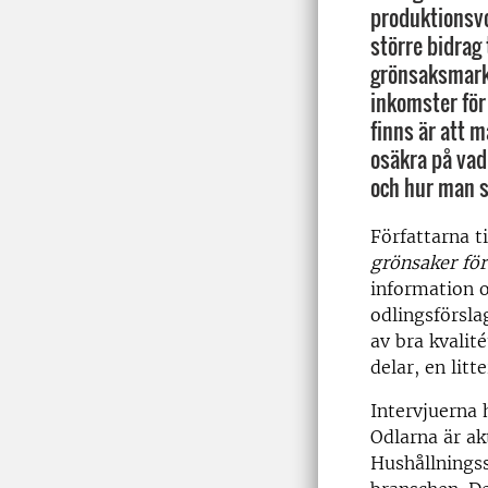
produktionsvol
större bidrag 
grönsaksmark
inkomster för
finns är att 
osäkra på vad 
och hur man sk
Författarna t
grönsaker för
information o
odlingsförsla
av bra kvalit
delar, en lit
Intervjuerna 
Odlarna är ak
Hushållningss