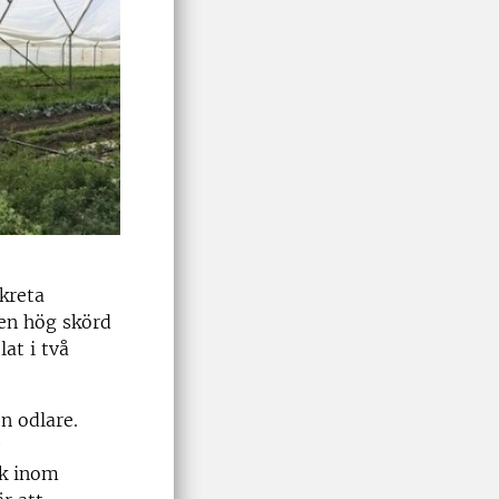
kreta
 en hög skörd
at i två
n odlare.
rk inom