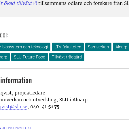
 ökad tillväxt
tillsammans odlare och forskare från S
dor:
ör biosystem och teknologi
LTV-fakulteten
Samverkan
Alnarp
narp
SLU Future Food
Tillväxt trädgård
information
vist, projektledare
amverkan och utveckling, SLU i Alnarp
qvist@slu.se
, 040-41
51 75
A.JOHNSON@SLU.SE