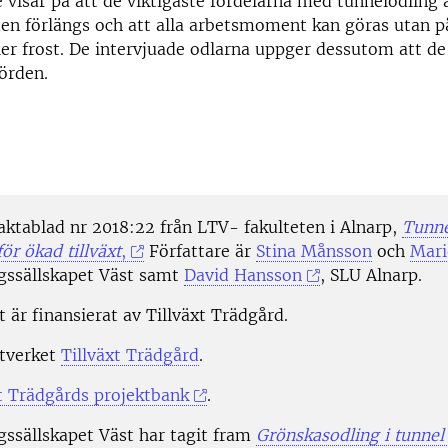
 visar på att de viktigaste fördelarna med tunnelodling ä
en förlängs och att alla arbetsmoment kan göras utan p
ller frost. De intervjuade odlarna uppger dessutom att de
körden.
faktablad nr 2018:22 från LTV- fakulteten i Alnarp,
Tunne
ör ökad tillväxt
,
Författare är
Stina Månsson
och
Mari
gssällskapet Väst samt
David Hansson
, SLU Alnarp.
 är finansierat av Tillväxt Trädgård.
tverket
Tillväxt Trädgård
.
xt Trädgårds projektbank
.
gssällskapet Väst har tagit fram
Grönskasodling i tunnel