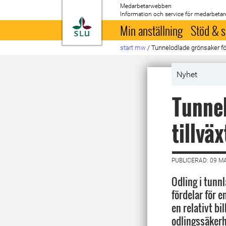
Medarbetarwebben
Information och service för medarbetar
Till startsida
Min anställning
Stöd & s
start mw
/
Tunnelodlade grönsaker för
Nyhet
Tunnel
tillväx
PUBLICERAD: 09 M
Odling i tunnl
fördelar för e
en relativt bi
odlingssäkerh