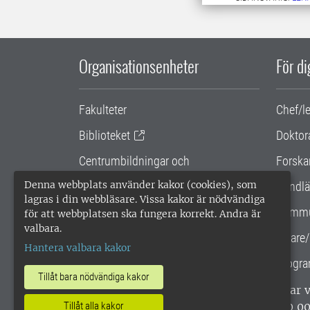
Organisationsenheter
För d
Fakulteter
Chef/l
Biblioteket
Doktor
Centrumbildningar och
Forska
samarbetsprojekt
Denna webbplats använder kakor (cookies), som
Handlä
lagras i din webbläsare. Vissa kakor är nödvändiga
Gemensamma verksamhetsstödet
Kommu
för att webbplatsen ska fungera korrekt. Andra är
valbara.
SLU Holding
Lärare/
Hantera valbara kakor
Progra
Tillåt bara nödvändiga kakor
SLU, Sveriges lantbruksuniversitet, har
enligt ISO 14001. •
Telefon: 018-67 10 0
Tillåt alla kakor