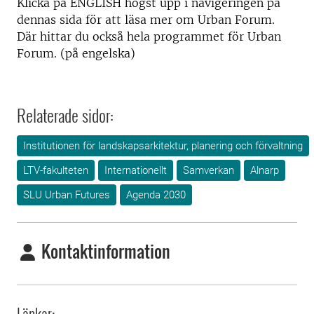
Klicka på ENGLISH högst upp i navigeringen på
dennas sida för att läsa mer om Urban Forum.
Där hittar du också hela programmet för Urban
Forum. (på engelska)
Relaterade sidor:
Institutionen för landskapsarkitektur, planering och förvaltning
LTV-fakulteten
Internationellt
Samverkan
Alnarp
SLU Urban Futures
Agenda 2030
Kontaktinformation
Länkar: