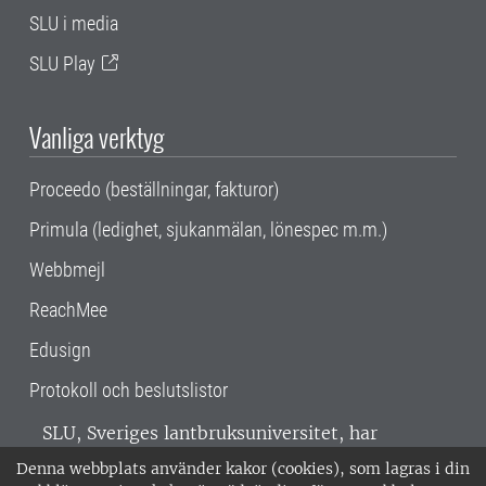
SLU i media
SLU Play
Vanliga verktyg
Proceedo (beställningar, fakturor)
Primula (ledighet, sjukanmälan, lönespec m.m.)
Webbmejl
ReachMee
Edusign
Protokoll och beslutslistor
SLU, Sveriges lantbruksuniversitet, har
verksamhet över hela Sverige. Huvudorter är
Denna webbplats använder kakor (cookies), som lagras i din
Alnarp, Uppsala och Umeå.
SLU är