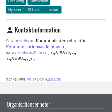
Forskning
Samverkan
Nyheter för SLU:s medarbetare
Kontaktinformation
Sara Arvidson,
Kommunikationsdirektör
Kommunikationsavdelningen
sara.arvidson@slu.se
,
+4618671524,
+46708847715
SIDANSVARIG:
MIA.GRONDAHL@SLU.SE
Organisationsenheter