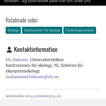
områden - låg biodiversitet både över och under jord.
Relaterade sidor:
Ekologi
Institutionen för ekologi
Forskningsnyheter
Kontaktinformation
Mo Bahram,
Universitetslektor
Institutionen för ekologi, NJ, Enheten för
ekosystemekologi
mohammad.bahram@slu.se
,
SIDANSVARIG:
ANNA.LUNDMARK@SLU.SE