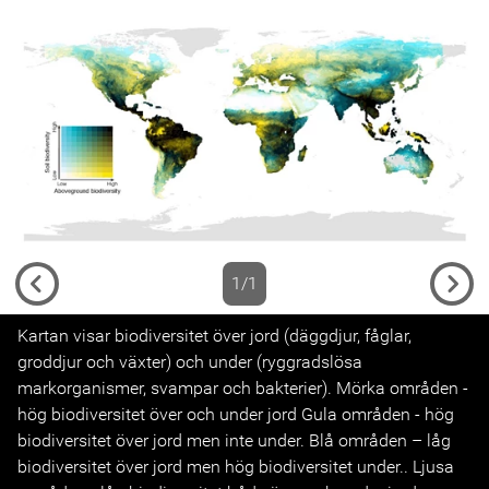
1/1
Previous
Next
Kartan visar biodiversitet över jord (däggdjur, fåglar,
groddjur och växter) och under (ryggradslösa
markorganismer, svampar och bakterier). Mörka områden -
hög biodiversitet över och under jord Gula områden - hög
biodiversitet över jord men inte under. Blå områden – låg
biodiversitet över jord men hög biodiversitet under.. Ljusa