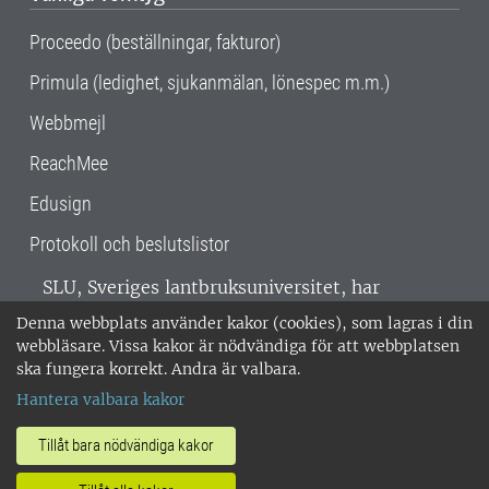
Proceedo (beställningar, fakturor)
Primula (ledighet, sjukanmälan, lönespec m.m.)
Webbmejl
ReachMee
Edusign
Protokoll och beslutslistor
SLU, Sveriges lantbruksuniversitet, har
verksamhet över hela Sverige. Huvudorter är
Denna webbplats använder kakor (cookies), som lagras i din
Alnarp, Uppsala och Umeå.
SLU är
webbläsare. Vissa kakor är nödvändiga för att webbplatsen
miljöcertifierat enligt ISO 14001. •
Telefon:
ska fungera korrekt. Andra är valbara.
018-67 10 00 • Org nr: 202100-2817 •
Om
Hantera valbara kakor
medarbetarwebben
•
SLU:s fakturaadress
•
Om SLU:s webbplatser
•
Vid KRIS
Tillåt bara nödvändiga kakor
•
Hantera kakor
•
Behandling av