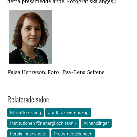
detta pressmeddelande. Fotograf ska anges.)
Kajsa Henryson. Foto: Eva-Lena Selfene
Relaterade sidor:
Klimatforskning
Jordbruksvetenskap
Institutionen för energi och teknik
Avhandlingar
Forskningsnyheter
Pressmeddelanden