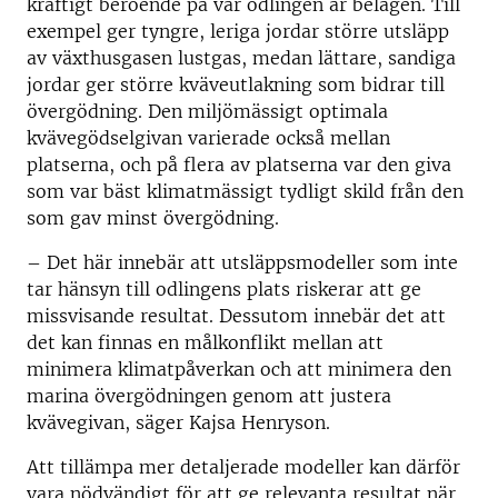
kraftigt beroende på var odlingen är belägen. Till
exempel ger tyngre, leriga jordar större utsläpp
av växthusgasen lustgas, medan lättare, sandiga
jordar ger större kväveutlakning som bidrar till
övergödning. Den miljömässigt optimala
kvävegödselgivan varierade också mellan
platserna, och på flera av platserna var den giva
som var bäst klimatmässigt tydligt skild från den
som gav minst övergödning.
– Det här innebär att utsläppsmodeller som inte
tar hänsyn till odlingens plats riskerar att ge
missvisande resultat. Dessutom innebär det att
det kan finnas en målkonflikt mellan att
minimera klimatpåverkan och att minimera den
marina övergödningen genom att justera
kvävegivan, säger Kajsa Henryson.
Att tillämpa mer detaljerade modeller kan därför
vara nödvändigt för att ge relevanta resultat när