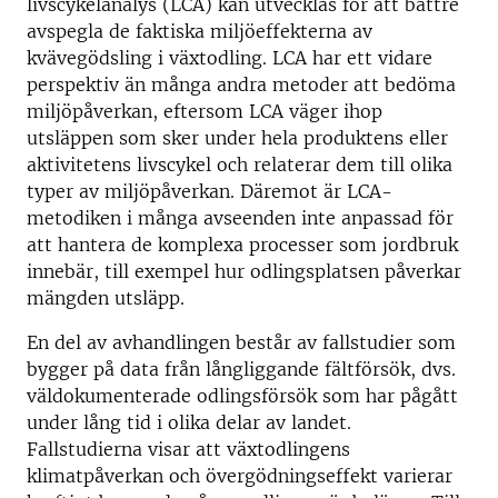
livscykelanalys (LCA) kan utvecklas för att bättre
avspegla de faktiska miljöeffekterna av
kvävegödsling i växtodling. LCA har ett vidare
perspektiv än många andra metoder att bedöma
miljöpåverkan, eftersom LCA väger ihop
utsläppen som sker under hela produktens eller
aktivitetens livscykel och relaterar dem till olika
typer av miljöpåverkan. Däremot är LCA-
metodiken i många avseenden inte anpassad för
att hantera de komplexa processer som jordbruk
innebär, till exempel hur odlingsplatsen påverkar
mängden utsläpp.
En del av avhandlingen består av fallstudier som
bygger på data från långliggande fältförsök, dvs.
väldokumenterade odlingsförsök som har pågått
under lång tid i olika delar av landet.
Fallstudierna visar att växtodlingens
klimatpåverkan och övergödningseffekt varierar