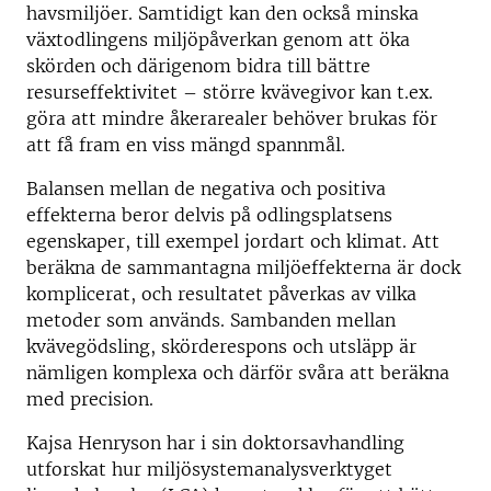
havsmiljöer. Samtidigt kan den också minska
växtodlingens miljöpåverkan genom att öka
skörden och därigenom bidra till bättre
resurseffektivitet – större kvävegivor kan t.ex.
göra att mindre åkerarealer behöver brukas för
att få fram en viss mängd spannmål.
Balansen mellan de negativa och positiva
effekterna beror delvis på odlingsplatsens
egenskaper, till exempel jordart och klimat. Att
beräkna de sammantagna miljöeffekterna är dock
komplicerat, och resultatet påverkas av vilka
metoder som används. Sambanden mellan
kvävegödsling, skörderespons och utsläpp är
nämligen komplexa och därför svåra att beräkna
med precision.
Kajsa Henryson har i sin doktorsavhandling
utforskat hur miljösystemanalysverktyget