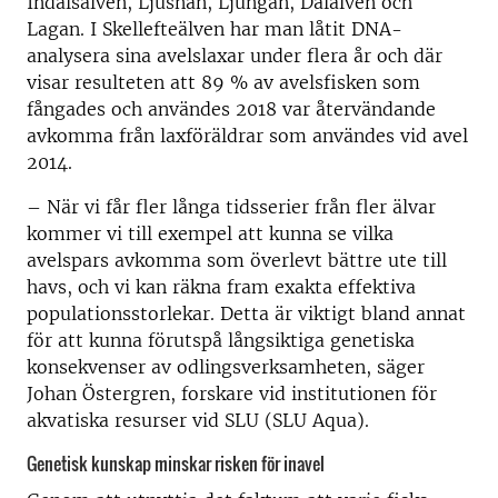
Indalsälven, Ljusnan, Ljungan, Dalälven och
Lagan. I Skellefteälven har man låtit DNA-
analysera sina avelslaxar under flera år och där
visar resulteten att 89 % av avelsfisken som
fångades och användes 2018 var återvändande
avkomma från laxföräldrar som användes vid avel
2014.
– När vi får fler långa tidsserier från fler älvar
kommer vi till exempel att kunna se vilka
avelspars avkomma som överlevt bättre ute till
havs, och vi kan räkna fram exakta effektiva
populationsstorlekar. Detta är viktigt bland annat
för att kunna förutspå långsiktiga genetiska
konsekvenser av odlingsverksamheten, säger
Johan Östergren, forskare vid institutionen för
akvatiska resurser vid SLU (SLU Aqua).
Genetisk kunskap minskar risken för inavel