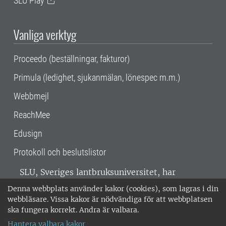
SLU Play
Vanliga verktyg
Proceedo (beställningar, fakturor)
Primula (ledighet, sjukanmälan, lönespec m.m.)
Webbmejl
ReachMee
Edusign
Protokoll och beslutslistor
SLU, Sveriges lantbruksuniversitet, har
verksamhet över hela Sverige. Huvudorter är
Denna webbplats använder kakor (cookies), som lagras i din
Alnarp, Uppsala och Umeå.
SLU är
webbläsare. Vissa kakor är nödvändiga för att webbplatsen
miljöcertifierat enligt ISO 14001. •
Telefon:
ska fungera korrekt. Andra är valbara.
018-67 10 00 • Org nr: 202100-2817 •
Om
Hantera valbara kakor