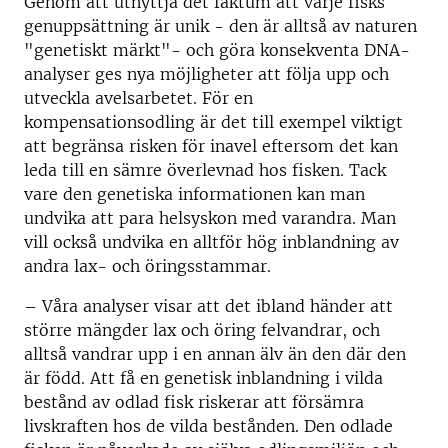
Genom att utnyttja det faktum att varje fisks
genuppsättning är unik - den är alltså av naturen
"genetiskt märkt"- och göra konsekventa DNA-
analyser ges nya möjligheter att följa upp och
utveckla avelsarbetet. För en
kompensationsodling är det till exempel viktigt
att begränsa risken för inavel eftersom det kan
leda till en sämre överlevnad hos fisken. Tack
vare den genetiska informationen kan man
undvika att para helsyskon med varandra. Man
vill också undvika en alltför hög inblandning av
andra lax- och öringsstammar.
– Våra analyser visar att det ibland händer att
större mängder lax och öring felvandrar, och
alltså vandrar upp i en annan älv än den där den
är född. Att få en genetisk inblandning i vilda
bestånd av odlad fisk riskerar att försämra
livskraften hos de vilda bestånden. Den odlade