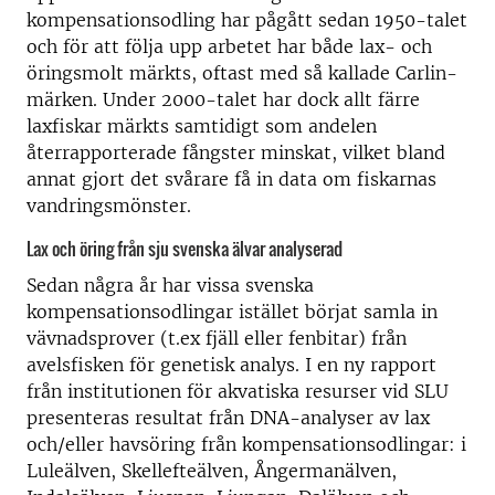
kompensationsodling har pågått sedan 1950-talet
och för att följa upp arbetet har både lax- och
öringsmolt märkts, oftast med så kallade Carlin-
märken. Under 2000-talet har dock allt färre
laxfiskar märkts samtidigt som andelen
återrapporterade fångster minskat, vilket bland
annat gjort det svårare få in data om fiskarnas
vandringsmönster.
Lax och öring från sju svenska älvar analyserad
Sedan några år har vissa svenska
kompensationsodlingar istället börjat samla in
vävnadsprover (t.ex fjäll eller fenbitar) från
avelsfisken för genetisk analys. I en ny rapport
från institutionen för akvatiska resurser vid SLU
presenteras resultat från DNA-analyser av lax
och/eller havsöring från kompensationsodlingar: i
Luleälven, Skellefteälven, Ångermanälven,