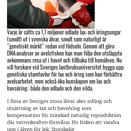
Varje år sätts ca 1,7 miljoner odlade lax- och öringsungar
(smolt) ut i svenska älvar, smolt som naturligt är
”genetiskt märkt” redan vid födseln. Genom att göra
DNA-analyser av avelsfisken kan man följa den utsläppta
avkommans resa ut i havet och tillbaka till hemälven. Nu
vill forskare vid Sveriges lantbruksuniversitet bygga upp
genetiska stamtavlor för lax och öring som kan förbättra
avelsarbetet, men också öka kunskapen om lax och
havsöring – både den odlade och den vilda.
I flera av Sveriges stora älvar sker odling och
utsättning av lax och havsöring som
kompensation för minskad naturlig reproduktion
där vattenkraften försvårar för fisken att vandra
upp i älven för lek. Storskalig