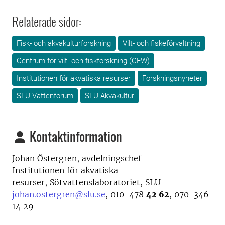
Relaterade sidor:
Fisk- och akvakulturforskning
Vilt- och fiskeförvaltning
Centrum för vilt- och fiskforskning (CFW)
Institutionen för akvatiska resurser
Forskningsnyheter
SLU Vattenforum
SLU Akvakultur
Kontaktinformation
Johan Östergren, avdelningschef
Institutionen för akvatiska
resurser, Sötvattenslaboratoriet, SLU
johan.ostergren@slu.se
,
010-478
42 62
, 070-346
14 29