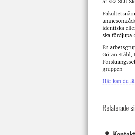
år ska SLU S
Fakultetsnäm
ämnesområden
identiska el
ska fördjupa 
En arbetsgrup
Göran Ståhl, 
Forskningssek
gruppen.
Här kan du läs
Relaterade si
Kontakt