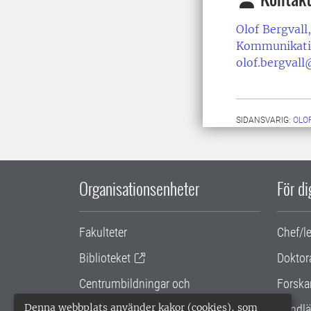
Olof Bergvall,
Kommunikati
olof.bergvall
SIDANSVARIG:
OLO
Organisationsenheter
För d
Fakulteter
Chef/l
Biblioteket
Doktor
Centrumbildningar och
Forska
samarbetsprojekt
Denna webbplats använder kakor (cookies), som
Handlä