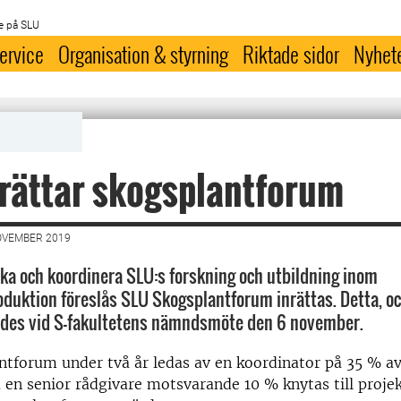
e på SLU
ervice
Organisation & styrning
Riktade sidor
Nyhet
rättar skogsplantforum
OVEMBER 2019
ärka och koordinera SLU:s forskning och utbildning inom
duktion föreslås SLU Skogsplantforum inrättas. Detta, o
ades vid S-fakultetens nämndsmöte den 6 november.
tforum under två år ledas av en koordinator på 35 % av
en senior rådgivare motsvarande 10 % knytas till projekt