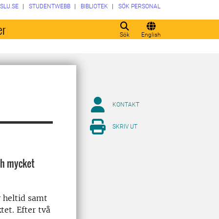
SLU.SE
STUDENTWEBB
BIBLIOTEK
SÖK PERSONAL
er
Sök
English
KONTAKT
SKRIV UT
ch mycket
 heltid samt
et. Efter två