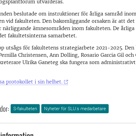
kogsplantforum utvärderas.
nden beslutade om instruktioner för årliga samråd inom
 vid fakulteten. Den bakomliggande orsaken är att de
ler närliggande ämnesområden inom fakulteten. De årlig
det fakultetsinterna samarbetet.
p utsågs för fakultetens strategiarbete 2021-2025. Den 
Pernilla Christensen, Ann Dolling, Rosario Garcia Gil och
reterare Ulrika Ganeteg ska fungera som administrativt 
a protokollet i sin helhet.
dor:
S-fakulteten
Nyheter för SLU:s medarbetare
information