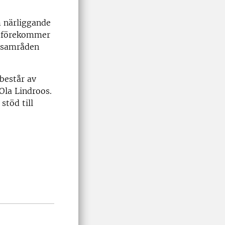
 närliggande
t förekommer
a samråden
består av
 Ola Lindroos.
stöd till