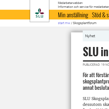
Medarbetarwebben
Information och service för medarbetar
Till startsida
Min anställning
Stöd & s
start mw
/
Skogsplantforum
Nyhet
SLU in
PUBLICERAD: 19 N
För att först
skogsplantpro
annat beslut
SLU Skogsplan
dessutom ska 