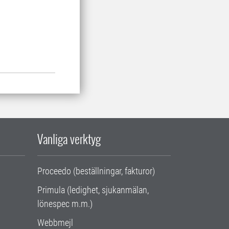
Vanliga verktyg
Proceedo (beställningar, fakturor)
Primula (ledighet, sjukanmälan,
lönespec m.m.)
Webbmejl