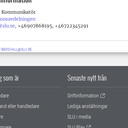
Kommunikatör
onsavdelningen
@slu.se
,
+46907868195, +46722345291
F.BERGVALL@SLU.SE
ig som är
Senaste nytt från
edare
Driftinformation
and eller handledare
Lediga anställningar
re
SLU i media
ggare
SLU Play