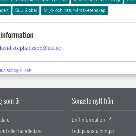
nden
SLU Global
Miljö- och naturvårdsvetenskap
information
david.stephansson@slu.se
IKA.BORG@SLU.SE
ig som är
Senaste nytt från
edare
Driftinformation
and eller handledare
Lediga anställningar