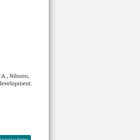
.A., Nilsson,
 development.
kningsnyheter