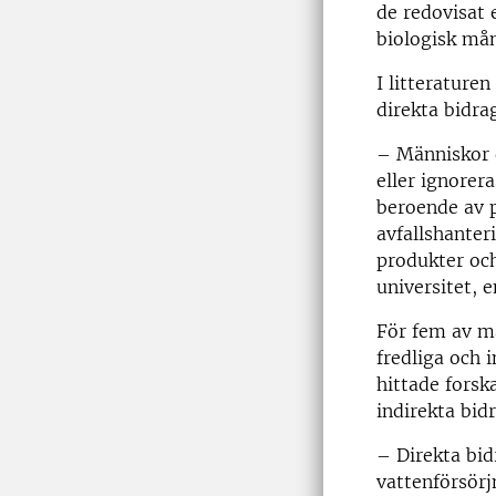
de redovisat
biologisk mån
I litterature
direkta bidrag
– Människor 
eller ignorer
beroende av p
avfallshanter
produkter och
universitet, e
För fem av må
fredliga och
hittade fors
indirekta bidr
– Direkta bid
vattenförsörjn