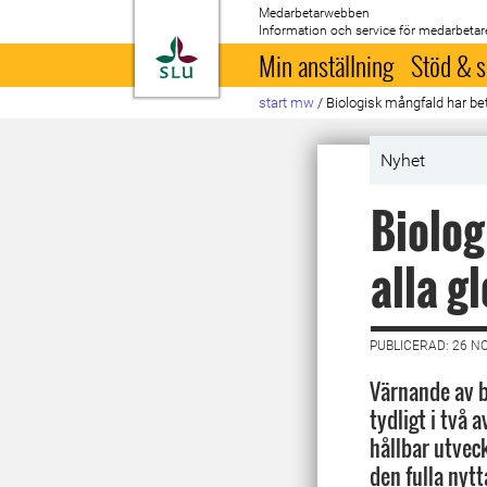
Medarbetarwebben
Information och service för medarbetar
Till startsida
Min anställning
Stöd & s
start mw
/
Biologisk mångfald har bet
Nyhet
Biolog
alla g
PUBLICERAD: 26 N
Värnande av b
tydligt i två a
hållbar utvec
den fulla nyt