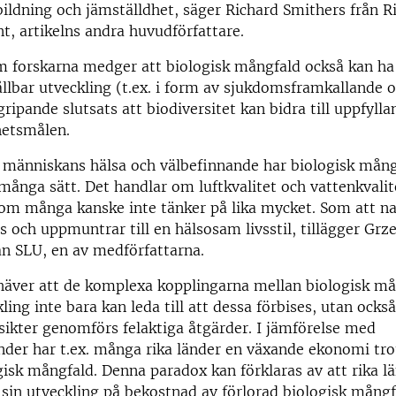
ldning och jämställdhet, säger Richard Smithers från R
, artikelns andra huvudförfattare.
m forskarna medger att biologisk mångfald också kan ha
ållbar utveckling (t.ex. i form av sjukdomsframkallande 
ripande slutsats att biodiversitet kan bidra till uppfylla
hetsmålen.
 människans hälsa och välbefinnande har biologisk mång
många sätt. Det handlar om luftkvalitet och vattenkvali
som många kanske inte tänker på lika mycket. Som att n
s och uppmuntrar till en hälsosam livsstil, tillägger Grz
ån SLU, en av medförfattarna.
häver att de komplexa kopplingarna mellan biologisk må
ling inte bara kan leda till att dessa förbises, utan också 
sikter genomförs felaktiga åtgärder. I jämförelse med
nder har t.ex. många rika länder en växande ekonomi tro
isk mångfald. Denna paradox kan förklaras av att rika lä
 sin utveckling på bekostnad av förlorad biologisk mångf