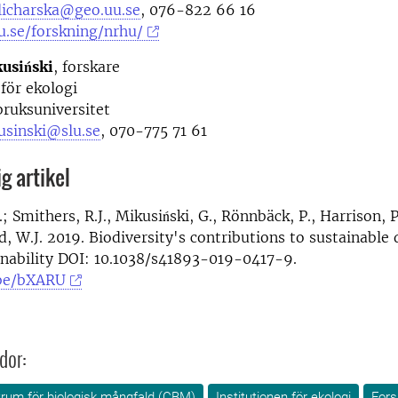
licharska@geo.uu.se
, 076-822 66 16
u.se/forskning/nrhu/
usiński
, forskare
 för ekologi
bruksuniversitet
usinski@slu.se
, 070-775 71 61
g artikel
; Smithers, R.J., Mikusiński, G., Rönnbäck, P., Harrison, P
d, W.J. 2019. Biodiversity's contributions to sustainable
inability DOI: 10.1038/s41893-019-0417-9.
.be/bXARU
dor:
rum för biologisk mångfald (CBM)
Institutionen för ekologi
Fors