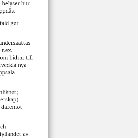
 belyser hur
uppnås.
fald ger
underskattas
t.ex.
m bidrar till
tveckla nya
ppsala
mlikhet;
nerskap)
n däremot
och
pfyllandet av