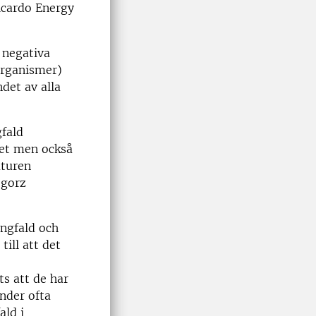
icardo Energy
 negativa
organismer)
ndet av alla
fald
tet men också
aturen
egorz
ngfald och
till att det
ts att de har
nder ofta
ald i