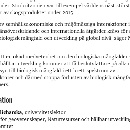
nder. Storbritannien var till exempel världens näst störs
r av skogsprodukter under 2015.
av samhällsekonomiska och miljömässiga interaktioner i
ränsöverskridande och internationella åtgärder krävs för 
biologisk mångfald och utveckling på global nivå, säger
att en ökad medvetenhet om den biologiska mångfaldens
 hållbar utveckling kommer att få beslutsfattare på alla n
syn till biologisk mångfald i ett brett spektrum av
ktorer och därmed stoppa förlusten av biologisk mångfa
ers.
ation
licharska
, universitetslektor
 för geovetenskaper, Naturresurser och hållbar utvecklin
rsitet