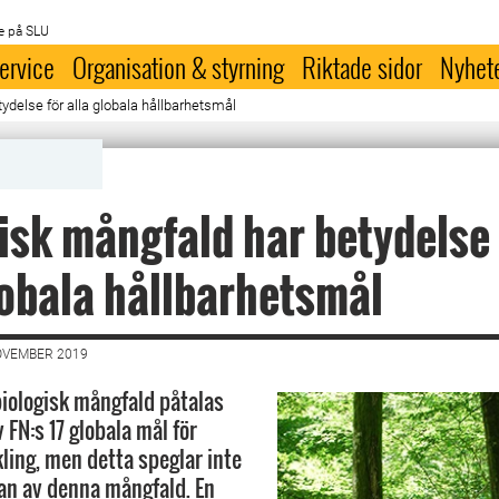
e på SLU
ervice
Organisation & styrning
Riktade sidor
Nyhet
ydelse för alla globala hållbarhetsmål
isk mångfald har betydelse 
lobala hållbarhetsmål
OVEMBER 2019
iologisk mångfald påtalas
v FN:s 17 globala mål för
kling, men detta speglar inte
tan av denna mångfald. En