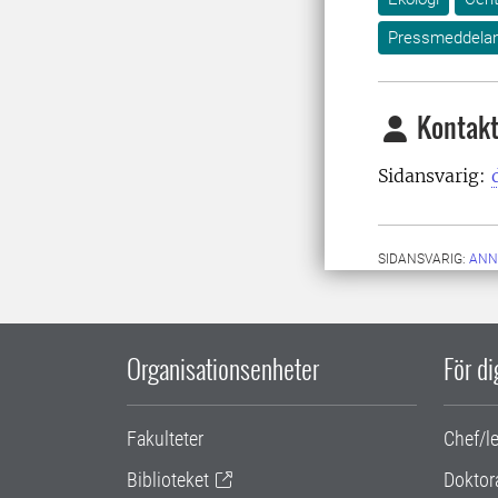
Pressmeddela
Kontakt
Sidansvarig:
SIDANSVARIG:
ANN
Organisationsenheter
För d
Fakulteter
Chef/l
Biblioteket
Doktor