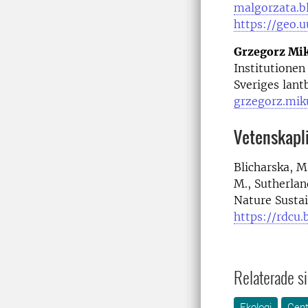
malgorzata.b
https://geo.u
Grzegorz Mik
Institutionen
Sveriges lant
grzegorz.mik
Vetenskapli
Blicharska, M.
M., Sutherlan
Nature Susta
https://rdcu
Relaterade si
Ekologi
Cent