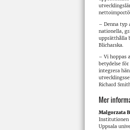
utvecklingslä
nettoimportö
– Denna typ 
nationella, g
upprätthålla 
Blicharska.
– Vi hoppas 
betydelse för
integrera hän
utvecklingsse
Richard Smith
Mer inform
Malgorzata B
Institutionen
Uppsala unive