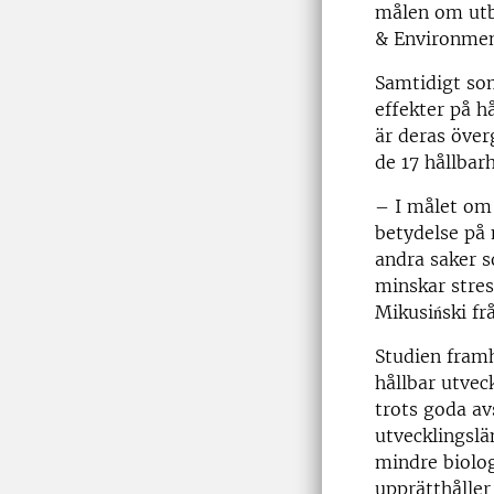
målen om utbi
& Environment
Samtidigt so
effekter på h
är deras överg
de 17 hållbar
– I målet om
betydelse på 
andra saker 
minskar stres
Mikusiński fr
Studien fram
hållbar utveck
trots goda av
utvecklingslä
mindre biolog
upprätthåller