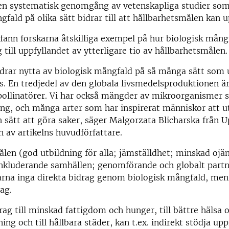
 en systematisk genomgång av vetenskapliga studier som
gfald på olika sätt bidrar till att hållbarhetsmålen kan 
n fann forskarna åtskilliga exempel på hur biologisk mång
 till uppfyllandet av ytterligare tio av hållbarhetsmålen.
drar nytta av biologisk mångfald på så många sätt som 
as. En tredjedel av den globala livsmedelsproduktionen är 
ollinatörer. Vi har också mängder av mikroorganismer so
ing, och många arter som har inspirerat människor att u
 sätt att göra saker, säger Malgorzata Blicharska från U
n av artikelns huvudförfattare.
len (god utbildning för alla; jämställdhet; minskad ojä
 inkluderande samhällen; genomförande och globalt part
karna inga direkta bidrag genom biologisk mångfald, me
ag.
rag till minskad fattigdom och hunger, till bättre hälsa 
ing och till hållbara städer, kan t.ex. indirekt stödja up