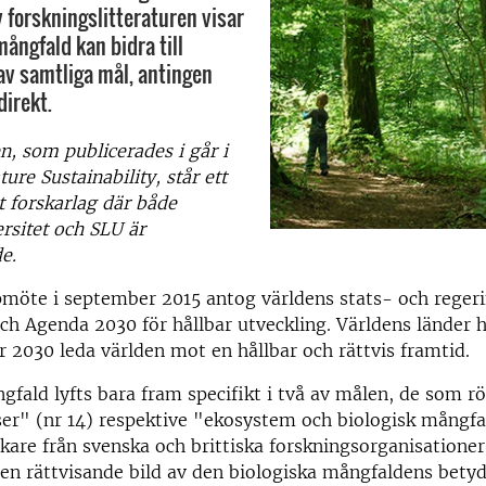
forskningslitteraturen visar
mångfald kan bidra till
av samtliga mål, antingen
direkt.
, som publicerades i går i
ture Sustainability, står ett
lt forskarlag där både
rsitet och SLU är
e.
möte i september 2015 antog världens stats- och regeri
ch Agenda 2030 för hållbar utveckling. Världens länder h
 år 2030 leda världen mot en hållbar och rättvis framtid.
gfald lyfts bara fram specifikt i två av målen, de som r
er" (nr 14) respektive "ekosystem och biologisk mångfal
kare från svenska och brittiska forskningsorganisationer
 en rättvisande bild av den biologiska mångfaldens betyd