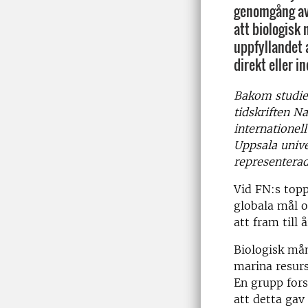
genomgång av 
att biologisk 
uppfyllandet 
direkt eller in
Bakom studien
tidskriften Na
internationel
Uppsala unive
representerad
Vid FN:s topp
globala mål o
att fram till
Biologisk mån
marina resurs
En grupp fors
att detta gav