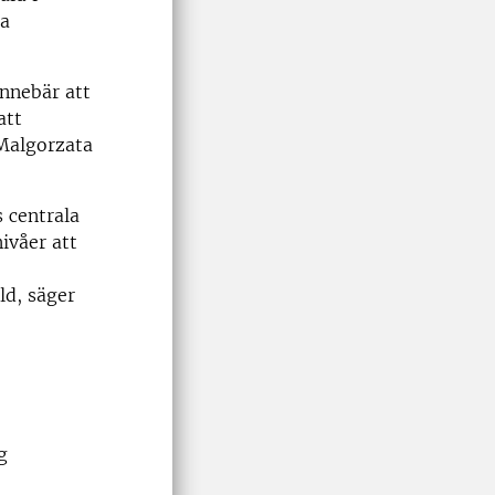
ta
nnebär att
att
 Malgorzata
 centrala
ivåer att
ld, säger
g