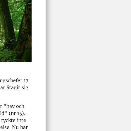
ngschefer 17
ar åtagit sig
ör "hav och
d" (nr 15).
 tyckte inte
else. Nu har