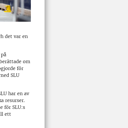
h det var en
 på
 berättade om
ogjorde för
 med SLU
SLU har en av
ka resurser.
e för SLU:s
l ett