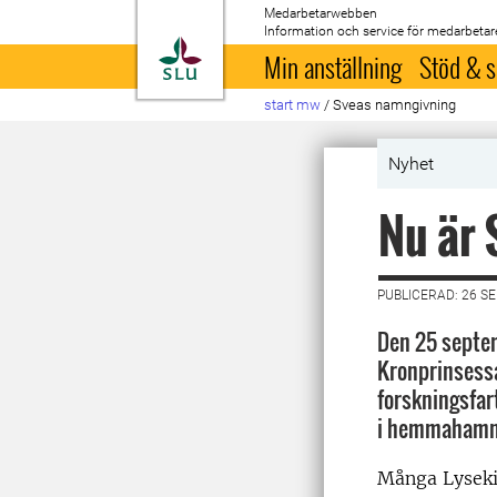
Medarbetarwebben
Information och service för medarbetar
Till startsida
Min anställning
Stöd & s
start mw
/
Sveas namngivning
Nyhet
Nu är 
PUBLICERAD: 26 S
Den 25 septe
Kronprinsessa
forskningsfar
i hemmahamne
Många Lysekil