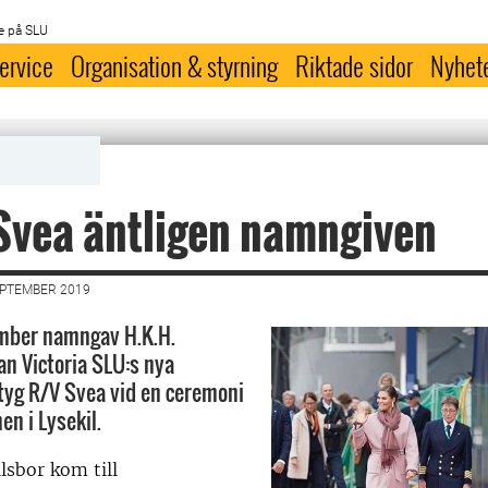
e på SLU
ervice
Organisation & styrning
Riktade sidor
Nyhet
Svea äntligen namngiven
EPTEMBER 2019
mber namngav H.K.H.
n Victoria SLU:s nya
tyg R/V Svea vid en ceremoni
n i Lysekil.
sbor kom till