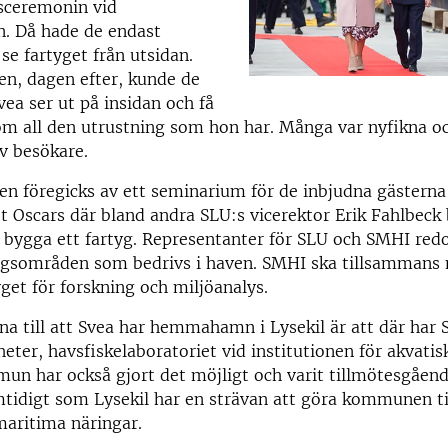
ceremonin vid
n. Då hade de endast
 se fartyget från utsidan.
en, dagen efter, kunde de
vea ser ut på insidan och få
m all den utrustning som hon har. Många var nyfikna oc
v besökare.
n föregicks av ett seminarium för de inbjudna gästerna
t Oscars där bland andra SLU:s vicerektor Erik Fahlbeck
 bygga ett fartyg. Representanter för SLU och SMHI red
ingsområden som bedrivs i haven. SMHI ska tillsammans
get för forskning och miljöanalys.
na till att Svea har hemmahamn i Lysekil är att där har 
eter, havsfiskelaboratoriet vid institutionen för akvatis
un har också gjort det möjligt och varit tillmötesgåend
idigt som Lysekil har en strävan att göra kommunen til
maritima näringar.