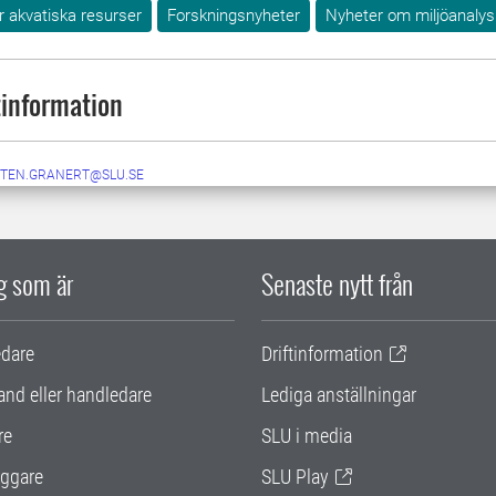
ör akvatiska resurser
Forskningsnyheter
Nyheter om miljöanalys
information
TEN.GRANERT@SLU.SE
ig som är
Senaste nytt från
edare
Driftinformation
and eller handledare
Lediga anställningar
re
SLU i media
ggare
SLU Play