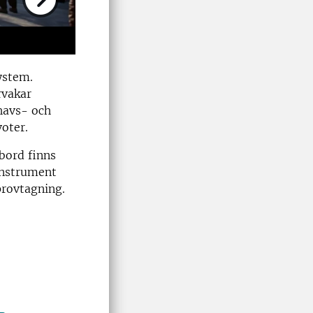
Next
ystem.
rvakar
havs- och
oter.
bord finns
instrument
provtagning.