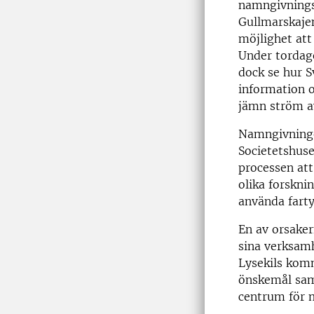
namngivnings
Gullmarskaje
möjlighet att
Under tordag
dock se hur S
information o
jämn ström a
Namngivninge
Societetshuse
processen att
olika forskn
använda farty
En av orsaker
sina verksamh
Lysekils komm
önskemål samt
centrum för 