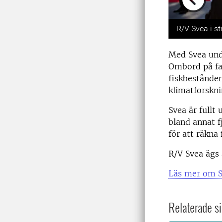
Previou
R/V Svea i st
Med Svea und
Ombord på fa
fiskbestånden
klimatforskni
Svea är fullt
bland annat f
för att räkna
R/V Svea ägs 
Läs mer om S
Relaterade si