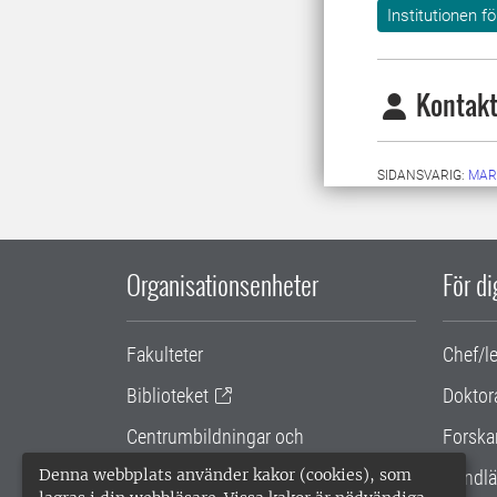
Institutionen f
Kontakt
SIDANSVARIG:
MAR
Organisationsenheter
För d
Fakulteter
Chef/l
Biblioteket
Doktor
Centrumbildningar och
Forska
samarbetsprojekt
Denna webbplats använder kakor (cookies), som
Handlä