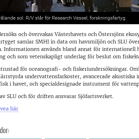
1/5
s
rålande sol. R/V står för Research Vessel, forskningsfartyg.
ersöks och övervakas Västerhavets och Östersjöns ekos
rtyget samlar SMHI in data om havsmiljön och SLU öve
. Informationen används bland annat för internationell 
ng och som vetenskapligt underlag för beslut om fiskekv
 utrustad för oceanografi- och fiskeriundersökningar. Om
järrstyrda undervattensfarkoster, avancerade akustiska 
 fisk i havet, och specialdesignade instrument för vatten
av SLU och för driften ansvarar Sjöfartsverket.
vea här
dor: