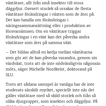
växtätare, allt från små insekter till stora
däggdjur. Oavsett storlek så orsakar de flesta
växtätare förändringar i växten som de äter på.
Det kan handla om förändringar i
näringssammansättning eller i produktion av
försvarsämnen. Om en växtätare triggar
förändringar i en växt kan det påverka andra
växtätare som äter på samma växt.
– Det bildas alltså en kedja mellan växtätarna
som gör att de kan påverka varandra, genom sin
värdväxt, trots att de inte nödvändigtvis någonsin
möts, säger Michelle Nordkvist, doktorand på
SLU.
Trots att sådana samspel är vanliga har de inte
studerats särskilt mycket, speciellt inte när det
gäller växtätare med så skild storlek och från så
olika djurgrupper, som insekter och däggdjur. På