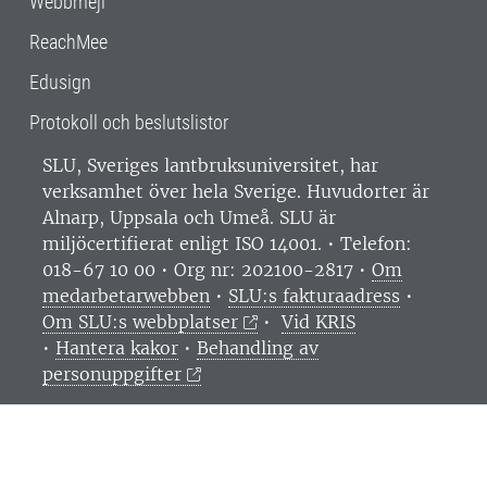
Webbmejl
ReachMee
Edusign
Protokoll och beslutslistor
SLU, Sveriges lantbruksuniversitet, har
verksamhet över hela Sverige. Huvudorter är
Alnarp, Uppsala och Umeå.
SLU är
miljöcertifierat enligt ISO 14001. •
Telefon:
018-67 10 00 • Org nr: 202100-2817 •
Om
medarbetarwebben
•
SLU:s fakturaadress
•
Om SLU:s webbplatser
•
Vid KRIS
•
Hantera kakor
•
Behandling av
personuppgifter