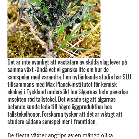
Det är inte ovanligt att växtätare av skilda slag lever på
samma växt – ändå vet vi ganska lite om hur de
samspelar med varandra. I en nytänkande studie har SLU
tillsammans med Max Planck-institutet för kemisk
ekologi i Tyskland undersökt hur älgarnas bete påverkar
insekten röd tallstekel. Det visade sig att älgarnas
betande kunde leda till högre äggproduktion hos
tallstekelhonor. Forskarna tycker att det är viktigt att
studera sådana samspel mer i framtiden.
De flesta växter angrips av en mängd olika