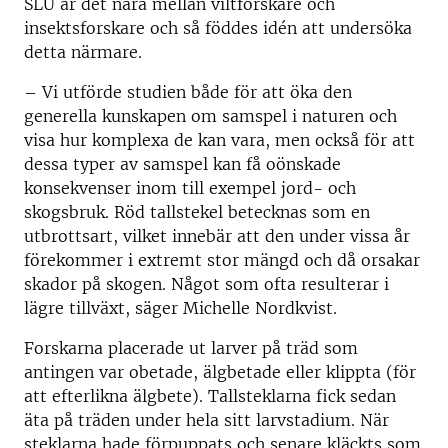
SLU är det nära mellan viltforskare och
insektsforskare och så föddes idén att undersöka
detta närmare.
– Vi utförde studien både för att öka den
generella kunskapen om samspel i naturen och
visa hur komplexa de kan vara, men också för att
dessa typer av samspel kan få oönskade
konsekvenser inom till exempel jord- och
skogsbruk. Röd tallstekel betecknas som en
utbrottsart, vilket innebär att den under vissa år
förekommer i extremt stor mängd och då orsakar
skador på skogen. Något som ofta resulterar i
lägre tillväxt, säger Michelle Nordkvist.
Forskarna placerade ut larver på träd som
antingen var obetade, älgbetade eller klippta (för
att efterlikna älgbete). Tallsteklarna fick sedan
äta på träden under hela sitt larvstadium. När
steklarna hade förpuppats och senare kläckts som