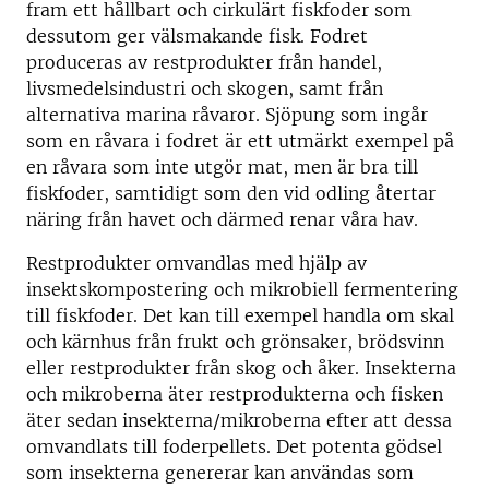
fram ett hållbart och cirkulärt fiskfoder som
dessutom ger välsmakande fisk. Fodret
produceras av restprodukter från handel,
livsmedelsindustri och skogen, samt från
alternativa marina råvaror. Sjöpung som ingår
som en råvara i fodret är ett utmärkt exempel på
en råvara som inte utgör mat, men är bra till
fiskfoder, samtidigt som den vid odling återtar
näring från havet och därmed renar våra hav.
Restprodukter omvandlas med hjälp av
insektskompostering och mikrobiell fermentering
till fiskfoder. Det kan till exempel handla om skal
och kärnhus från frukt och grönsaker, brödsvinn
eller restprodukter från skog och åker. Insekterna
och mikroberna äter restprodukterna och fisken
äter sedan insekterna/mikroberna efter att dessa
omvandlats till foderpellets. Det potenta gödsel
som insekterna genererar kan användas som