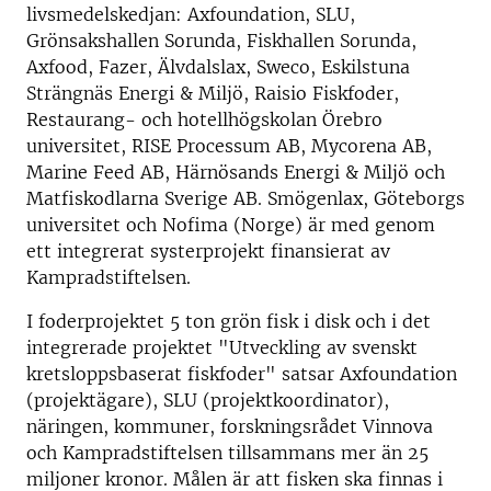
livsmedelskedjan: Axfoundation, SLU,
Grönsakshallen Sorunda, Fiskhallen Sorunda,
Axfood, Fazer, Älvdalslax, Sweco, Eskilstuna
Strängnäs Energi & Miljö, Raisio Fiskfoder,
Restaurang- och hotellhögskolan Örebro
universitet, RISE Processum AB, Mycorena AB,
Marine Feed AB, Härnösands Energi & Miljö och
Matfiskodlarna Sverige AB. Smögenlax, Göteborgs
universitet och Nofima (Norge) är med genom
ett integrerat systerprojekt finansierat av
Kampradstiftelsen.
I foderprojektet 5 ton grön fisk i disk och i det
integrerade projektet "Utveckling av svenskt
kretsloppsbaserat fiskfoder" satsar Axfoundation
(projektägare), SLU (projektkoordinator),
näringen, kommuner, forskningsrådet Vinnova
och Kampradstiftelsen tillsammans mer än 25
miljoner kronor. Målen är att fisken ska finnas i