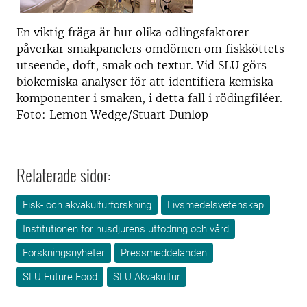
En viktig fråga är hur olika odlingsfaktorer
påverkar smakpanelers omdömen om fiskköttets
utseende, doft, smak och textur. Vid SLU görs
biokemiska analyser för att identifiera kemiska
komponenter i smaken, i detta fall i rödingfiléer.
Foto: Lemon Wedge/Stuart Dunlop
Relaterade sidor:
Fisk- och akvakulturforskning
Livsmedelsvetenskap
Institutionen för husdjurens utfodring och vård
Forskningsnyheter
Pressmeddelanden
SLU Future Food
SLU Akvakultur