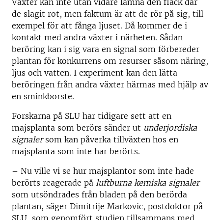
Växter kan inte utan vidare lämna den fläck där
de slagit rot, men faktum är att de rör på sig, till
exempel för att fånga ljuset. Då kommer de i
kontakt med andra växter i närheten. Sådan
beröring kan i sig vara en signal som förbereder
plantan för konkurrens om resurser såsom näring,
ljus och vatten. I experiment kan den lätta
beröringen från andra växter härmas med hjälp av
en sminkborste.
Forskarna på SLU har tidigare sett att en
majsplanta som berörs sänder ut
underjordiska
signaler
som kan påverka tillväxten hos en
majsplanta som inte har berörts.
– Nu ville vi se hur majsplantor som inte hade
berörts reagerade på
luftburna kemiska signaler
som utsöndrades från bladen på den berörda
plantan, säger Dimitrije Markovic, postdoktor på
SLU, som genomfört studien tillsammans med