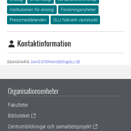
Institutionen för ekologi
Forskningsnyheter
Pressmeddelanden
SLU Nätverk växtskydd
Kontaktinformation
SIDANSVARIG:
DAVID.STEPHANSSON@SLU.SE
Organisationsenheter
Fakulteter
Biblioteket
Centrumbildningar och samarbetsprojekt