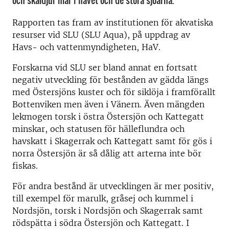
och skaldjur mår i havet och de stora sjöarna.
Rapporten tas fram av institutionen för akvatiska
resurser vid SLU (SLU Aqua), på uppdrag av
Havs- och vattenmyndigheten, HaV.
Forskarna vid SLU ser bland annat en fortsatt
negativ utveckling för bestånden av gädda längs
med Östersjöns kuster och för siklöja i framförallt
Bottenviken men även i Vänern. Även mängden
lekmogen torsk i östra Östersjön och Kattegatt
minskar, och statusen för hälleflundra och
havskatt i Skagerrak och Kattegatt samt för gös i
norra Östersjön är så dålig att arterna inte bör
fiskas.
För andra bestånd är utvecklingen är mer positiv,
till exempel för marulk, gråsej och kummel i
Nordsjön, torsk i Nordsjön och Skagerrak samt
rödspätta i södra Östersjön och Kattegatt. I