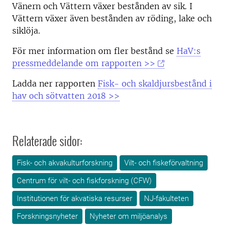
Vänern och Vättern växer bestånden av sik. I
Vättern växer även bestånden av röding, lake och
siklöja.
För mer information om fler bestånd se
HaV:s
pressmeddelande om rapporten >>
Ladda ner rapporten
Fisk- och skaldjursbestånd i
hav och sötvatten 2018 >>
Relaterade sidor:
Fisk- och akvakulturforskning
Vilt- och fiskeförvaltning
Centrum för vilt- och fiskforskning (CFW)
Institutionen för akvatiska resurser
NJ-fakulteten
Forskningsnyheter
Nyheter om miljöanalys