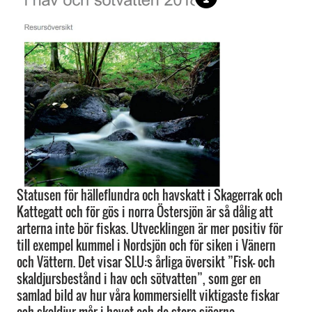
Statusen för hälleflundra och havskatt i Skagerrak och
Kattegatt och för gös i norra Östersjön är så dålig att
arterna inte bör fiskas. Utvecklingen är mer positiv för
till exempel kummel i Nordsjön och för siken i Vänern
och Vättern. Det visar SLU:s årliga översikt ”Fisk- och
skaldjursbestånd i hav och sötvatten”, som ger en
samlad bild av hur våra kommersiellt viktigaste fiskar