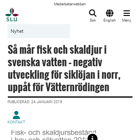
Medarbetarwebben
Till startsida
Sök
English
Meny
Nyhet
Så mår fisk och skaldjur i
svenska vatten – negativ
utveckling för siklöjan i norr,
uppåt för Vätternrödingen
PUBLICERAD: 24 JANUARI 2019
KONTAKT