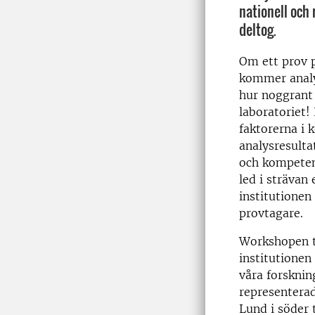
nationell och
deltog.
Om ett prov p
kommer analys
hur noggrant
laboratoriet!
faktorerna i k
analysresulta
och kompeten
led i strävan
institutionen
provtagare.
Workshopen t
institutionen
våra forskni
representera
Lund i söder 