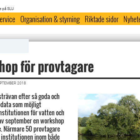
e på SLU
ervice
Organisation & styrning
Riktade sidor
Nyhet
op för provtagare
EPTEMBER 2018
strävan efter så goda och
ödata som möjligt
nstitutionen för vatten och
t av september en workshop
e. Närmare 50 provtagare
 institutionen inom både