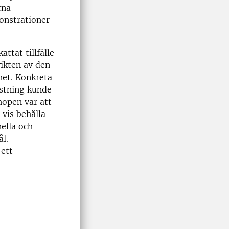
rna
monstrationer
tat tillfälle
ikten av den
het. Konkreta
ustning kunde
open var att
 vis behålla
nella och
l.
 ett