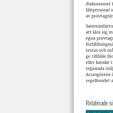
diskussioner
fältpersonal 
av provtagnin
Sammanfattnin
att lära sig 
egna provtagn
förhållningss
testas och m
ge tillfälle 
eller kanske 
regionala mil
Arrangörens ö
regelbundet s
Relaterade si