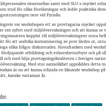
 fältpersonalen sinsemellan samt med SLU:s mycket erfa
som stod för olika föreläsningar och ledde praktiska de
gsutrustningen nere vid Fyrisån.
gsvis var workshopen ett av provtagarna mycket uppskat
mer om syftet med miljöövervakningen och att kunna se v
ingsinsatsen kopplat till miljöövervakningens stora hel
ätt för att undvika kontaminering av prov lärdes ut, utr
ånga olika frågor diskuterades. Huvudtanken med worksh
för fördjupande utbildning och erfarenhetsutbyte och på så
till och med höja provtagningskvaliteten i Sveriges natio
jöövervakning. Med stor sannolikhet uppnåddes detta må
nskan är nu att kunna erbjuda en liknande workshop på
ätt, kanske vartannat år.
dor: