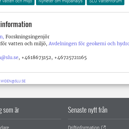
r vatten och miljö
Nyheter om miljöanalys
SLU Vattenforum
information
n,
Forskningsingenjör
 för vatten och miljö,
Avdelningen för geokemi och hydro
n@slu.se
,
+4618673152, +46725721165
N.WIDEN@SLU.SE
ig som är
Senaste nytt från
edare
Driftinformation