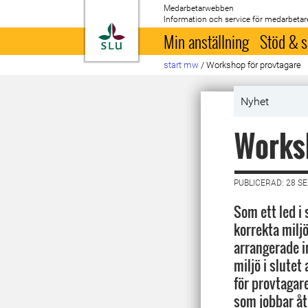
Medarbetarwebben
Information och service för medarbetar
Till startsida
Min anställning
Stöd & s
start mw
/
Workshop för provtagare
Nyhet
Worksh
PUBLICERAD: 28 S
Som ett led i 
korrekta milj
arrangerade i
miljö i slute
för provtagar
som jobbar åt