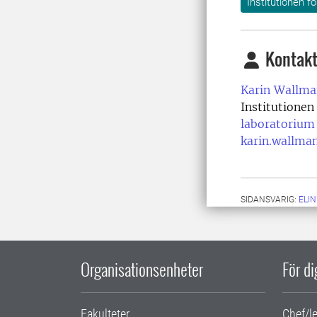
Institutionen fö
Kontakt
Karin Wallma
Institutionen
laboratorium
karin.wallma
SIDANSVARIG:
ELI
Organisationsenheter
För d
Fakulteter
Chef/l