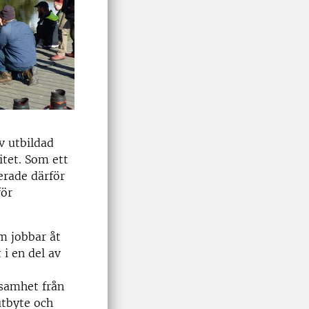
v utbildad
tet. Som ett
erade därför
för
m jobbar åt
i en del av
samhet från
utbyte och