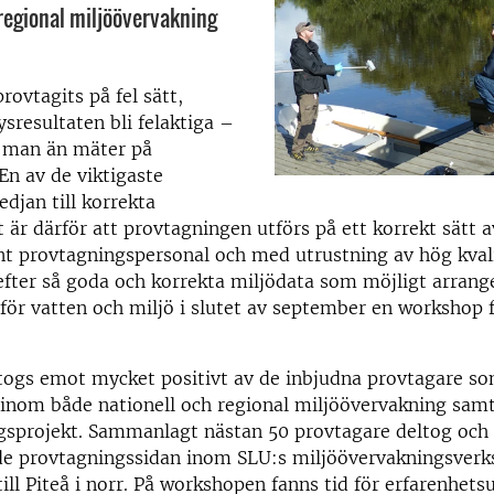
 regional miljöövervakning
rovtagits på fel sätt,
resultaten bli felaktiga –
 man än mäter på
 En av de viktigaste
edjan till korrekta
t är därför att provtagningen utförs på ett korrekt sätt a
t provtagningspersonal och med utrustning av hög kvali
 efter så goda och korrekta miljödata som möjligt arrang
 för vatten och miljö i slutet av september en workshop 
ogs emot mycket positivt av de inbjudna provtagare so
 inom både nationell och regional miljöövervakning samt 
ngsprojekt. Sammanlagt nästan 50 provtagare deltog och
de provtagningssidan inom SLU:s miljöövervakningsverk
till Piteå i norr. På workshopen fanns tid för erfarenhets