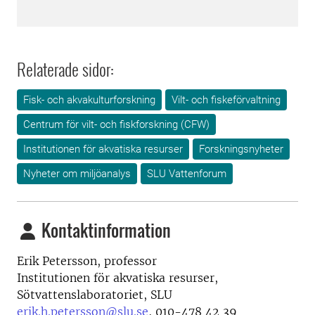
Relaterade sidor:
Fisk- och akvakulturforskning
Vilt- och fiskeförvaltning
Centrum för vilt- och fiskforskning (CFW)
Institutionen för akvatiska resurser
Forskningsnyheter
Nyheter om miljöanalys
SLU Vattenforum
Kontaktinformation
Erik Petersson, professor
Institutionen för akvatiska resurser,
Sötvattenslaboratoriet, SLU
erik.h.petersson@slu.se
, 010-478 42 39