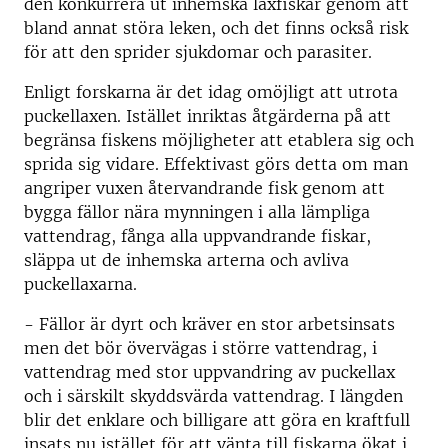
den konkurrera ut inhemska laxfiskar genom att
bland annat störa leken, och det finns också risk
för att den sprider sjukdomar och parasiter.
Enligt forskarna är det idag omöjligt att utrota
puckellaxen. Istället inriktas åtgärderna på att
begränsa fiskens möjligheter att etablera sig och
sprida sig vidare. Effektivast görs detta om man
angriper vuxen återvandrande fisk genom att
bygga fällor nära mynningen i alla lämpliga
vattendrag, fånga alla uppvandrande fiskar,
släppa ut de inhemska arterna och avliva
puckellaxarna.
- Fällor är dyrt och kräver en stor arbetsinsats
men det bör övervägas i större vattendrag, i
vattendrag med stor uppvandring av puckellax
och i särskilt skyddsvärda vattendrag. I längden
blir det enklare och billigare att göra en kraftfull
insats nu istället för att vänta till fiskarna ökat i