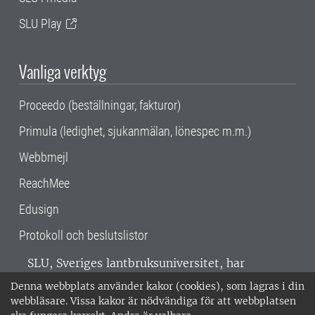
SLU Play
Vanliga verktyg
Proceedo (beställningar, fakturor)
Primula (ledighet, sjukanmälan, lönespec m.m.)
Webbmejl
ReachMee
Edusign
Protokoll och beslutslistor
SLU, Sveriges lantbruksuniversitet, har
verksamhet över hela Sverige. Huvudorter är
Denna webbplats använder kakor (cookies), som lagras i din
Alnarp, Uppsala och Umeå.
SLU är
webbläsare. Vissa kakor är nödvändiga för att webbplatsen
miljöcertifierat enligt ISO 14001. •
Telefon: