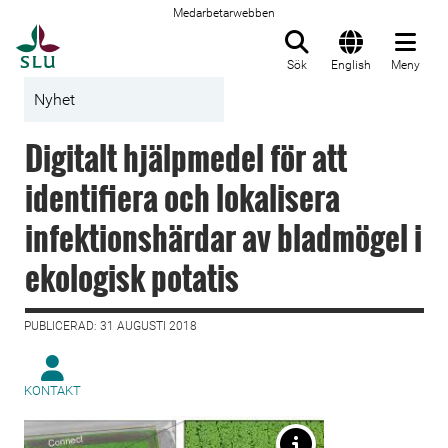
Medarbetarwebben
Till startsida
Sök
English
Meny
Nyhet
Digitalt hjälpmedel för att
identifiera och lokalisera
infektionshärdar av bladmögel i
ekologisk potatis
PUBLICERAD: 31 AUGUSTI 2018
KONTAKT