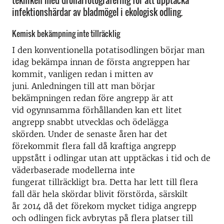
tekniken med drönarfotografering för att upptäcka
infektionshärdar av bladmögel i ekologisk odling.
Kemisk bekämpning inte tillräcklig
I den konventionella potatisodlingen börjar man
idag bekämpa innan de första angreppen har
kommit, vanligen redan i mitten av
juni. Anledningen till att man börjar
bekämpningen redan före angrepp är att
vid ogynnsamma förhållanden kan ett litet
angrepp snabbt utvecklas och ödelägga
skörden. Under de senaste åren har det
förekommit flera fall då kraftiga angrepp
uppstått i odlingar utan att upptäckas i tid och de
väderbaserade modellerna inte
fungerat tillräckligt bra. Detta har lett till flera
fall där hela skördar blivit förstörda, särskilt
år 2014 då det förekom mycket tidiga angrepp
och odlingen fick avbrytas på flera platser till