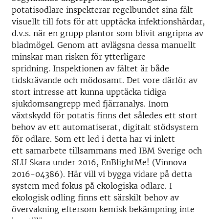
potatisodlare inspekterar regelbundet sina fält
visuellt till fots för att upptäcka infektionshärdar,
d.v.s. när en grupp plantor som blivit angripna av
bladmögel. Genom att avlägsna dessa manuellt
minskar man risken för ytterligare
spridning. Inspektionen av fältet är både
tidskrävande och mödosamt. Det vore därför av
stort intresse att kunna upptäcka tidiga
sjukdomsangrepp med fjärranalys. Inom
växtskydd för potatis finns det således ett stort
behov av ett automatiserat, digitalt stödsystem
för odlare. Som ett led i detta har vi inlett
ett samarbete tillsammans med IBM Sverige och
SLU Skara under 2016, EnBlightMe! (Vinnova
2016-04386). Här vill vi bygga vidare på detta
system med fokus på ekologiska odlare. I
ekologisk odling finns ett särskilt behov av
övervakning eftersom kemisk bekämpning inte