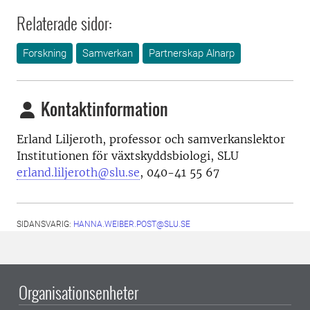
Relaterade sidor:
Forskning
Samverkan
Partnerskap Alnarp
Kontaktinformation
Erland Liljeroth, p
rofessor och samverkanslektor
Institutionen för växtskyddsbiologi
, SLU
erland.liljeroth@slu.se
,
040-41 55 67
SIDANSVARIG:
HANNA.WEIBER.POST@SLU.SE
Organisationsenheter