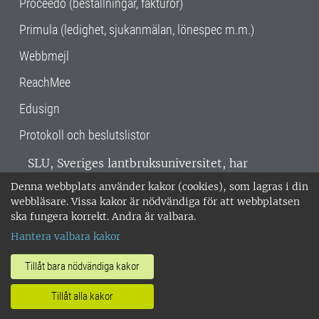
Proceedo (beställningar, fakturor)
Primula (ledighet, sjukanmälan, lönespec m.m.)
Webbmejl
ReachMee
Edusign
Protokoll och beslutslistor
SLU, Sveriges lantbruksuniversitet, har
verksamhet över hela Sverige. Huvudorter är
Denna webbplats använder kakor (cookies), som lagras i din
Alnarp, Uppsala och Umeå.
SLU är
webbläsare. Vissa kakor är nödvändiga för att webbplatsen
miljöcertifierat enligt ISO 14001. •
Telefon:
ska fungera korrekt. Andra är valbara.
018-67 10 00 • Org nr: 202100-2817 •
Om
Hantera valbara kakor
medarbetarwebben
•
SLU:s fakturaadress
•
Om SLU:s webbplatser
•
Vid KRIS
Tillåt bara nödvändiga kakor
•
Hantera kakor
•
Behandling av
Tillåt alla kakor
personuppgifter