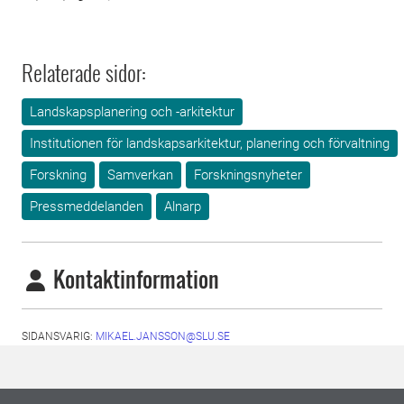
Relaterade sidor:
Landskapsplanering och -arkitektur
Institutionen för landskapsarkitektur, planering och förvaltning
Forskning
Samverkan
Forskningsnyheter
Pressmeddelanden
Alnarp
Kontaktinformation
SIDANSVARIG:
MIKAEL.JANSSON@SLU.SE