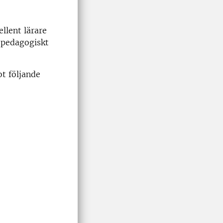
llent lärare
h pedagogiskt
ot följande