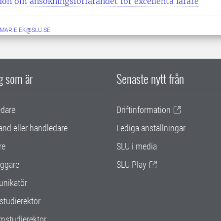
on om ansökningsförfarandet för excellenta lärare
.MARIE.EK@SLU.SE
ig som är
Senaste nytt från
edare
Driftinformation
and eller handledare
Lediga anställningar
re
SLU i media
ggare
SLU Play
nikatör
studierektor
mstudierektor