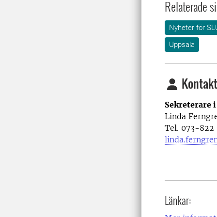
Relaterade si
Nyheter för SL
Uppsala
Kontakt
Sekreterare 
Linda Ferngr
Tel. 073-822
linda.ferngre
Länkar: