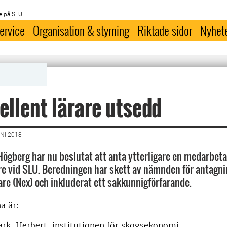
e på SLU
ervice
Organisation & styrning
Riktade sidor
Nyhet
ellent lärare utsedd
NI 2018
Högberg har nu beslutat att anta ytterligare en medarbet
are vid SLU. Beredningen har skett av nämnden för antagni
are (Nex) och inkluderat ett sakkunnigförfarande.
a är:
ark-Herbert, institutionen för skogsekonomi