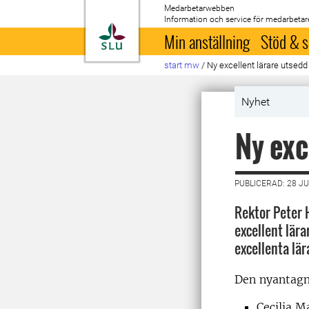
Medarbetarwebben
Information och service för medarbetar
Till startsida
Min anställning
Stöd & s
start mw
/
Ny excellent lärare utsedd
Nyhet
Ny exc
PUBLICERAD: 28 JU
Rektor Peter 
excellent lär
excellenta lär
Den nyantagn
Cecilia M