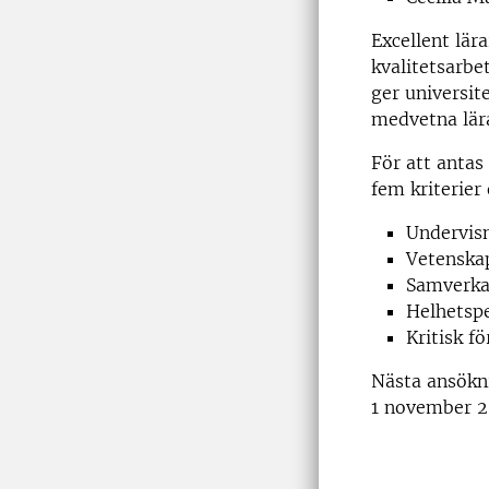
Excellent lära
kvalitetsarbe
ger universit
medvetna lär
För att antas
fem kriterier
Undervisn
Vetenskap
Samverka
Helhetspe
Kritisk f
Nästa ansökn
1 november 2