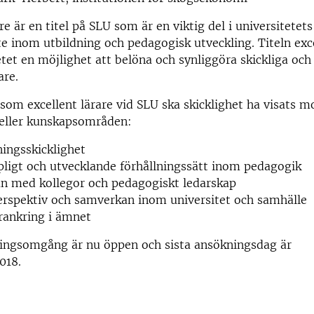
re är en titel på SLU som är en viktig del i universitetets
te inom utbildning och pedagogisk utveckling. Titeln exce
etet en möjlighet att belöna och synliggöra skickliga oc
are.
 som excellent lärare vid SLU ska skicklighet ha visats m
 eller kunskapsområden:
ingsskicklighet
ligt och utvecklande förhållningssätt inom pedagogik
n med kollegor och pedagogiskt ledarskap
rspektiv och samverkan inom universitet och samhälle
örankring i ämnet
ingsomgång är nu öppen och sista ansökningsdag är
018.