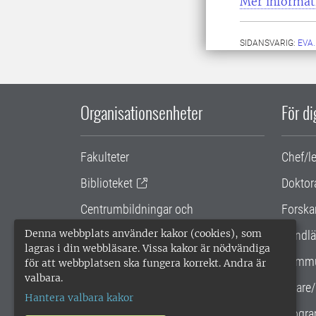
Mer informati
SIDANSVARIG:
EVA
Organisationsenheter
För d
Fakulteter
Chef/l
Biblioteket
Doktor
Centrumbildningar och
Forska
samarbetsprojekt
Denna webbplats använder kakor (cookies), som
Handlä
lagras i din webbläsare. Vissa kakor är nödvändiga
Gemensamma verksamhetsstödet
Kommu
för att webbplatsen ska fungera korrekt. Andra är
valbara.
SLU Holding
Lärare/
Hantera valbara kakor
Progra