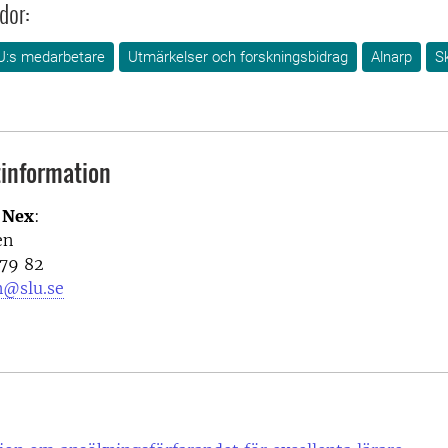
dor:
U:s medarbetare
Utmärkelser och forskningsbidrag
Alnarp
S
information
i Nex
:
en
 79 82
n@slu.se