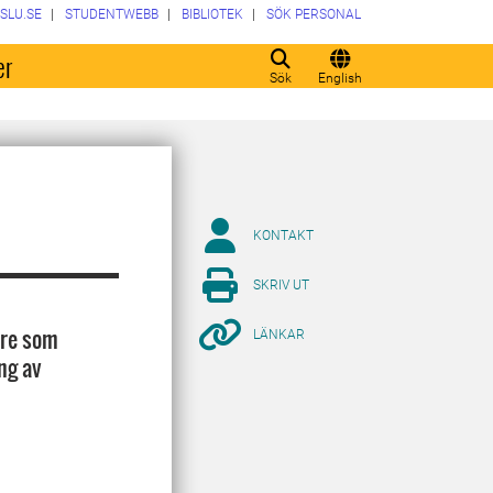
SLU.SE
STUDENTWEBB
BIBLIOTEK
SÖK PERSONAL
er
Sök
English
KONTAKT
SKRIV UT
are som
LÄNKAR
ng av