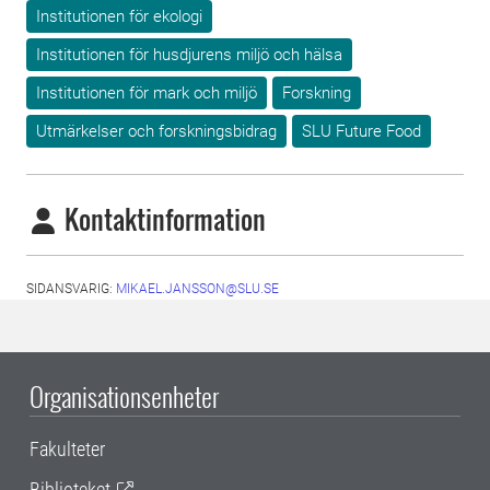
Institutionen för ekologi
Institutionen för husdjurens miljö och hälsa
Institutionen för mark och miljö
Forskning
Utmärkelser och forskningsbidrag
SLU Future Food
Kontaktinformation
SIDANSVARIG:
MIKAEL.JANSSON@SLU.SE
Organisationsenheter
Fakulteter
Biblioteket