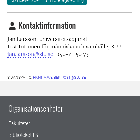
Kompetenscentrum företagsledning
Kontaktinformation
Jan Larsson, universitetsadjunkt
Institutionen för människa och samhälle, SLU
jan.larsson@slu.se
, 040-41 50 73
SIDANSVARIG:
HANNA.WEIBER.POST@SLU.SE
Organisationsenheter
Fakulteter
Biblioteket