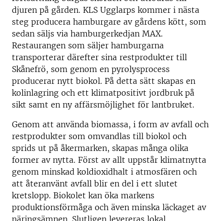
djuren på gården. KLS Ugglarps kommer i nästa
steg producera hamburgare av gårdens kött, som
sedan säljs via hamburgerkedjan MAX.
Restaurangen som säljer hamburgarna
transporterar därefter sina restprodukter till
Skånefrö, som genom en pyrolysprocess
producerar nytt biokol. På detta sätt skapas en
kolinlagring och ett klimatpositivt jordbruk på
sikt samt en ny affärsmöjlighet för lantbruket.
Genom att använda biomassa, i form av avfall och
restprodukter som omvandlas till biokol och
sprids ut på åkermarken, skapas många olika
former av nytta. Först av allt uppstår klimatnytta
genom minskad koldioxidhalt i atmosfären och
att återanvänt avfall blir en del i ett slutet
kretslopp. Biokolet kan öka markens
produktionsförmåga och även minska läckaget av
näringsämnen. Slutligen levereras lokal