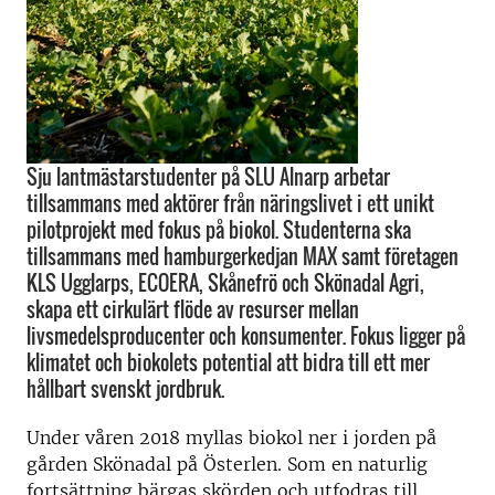
Sju lantmästarstudenter på SLU Alnarp arbetar
tillsammans med aktörer från näringslivet i ett unikt
pilotprojekt med fokus på biokol. Studenterna ska
tillsammans med hamburgerkedjan MAX samt företagen
KLS Ugglarps, ECOERA, Skånefrö och Skönadal Agri,
skapa ett cirkulärt flöde av resurser mellan
livsmedelsproducenter och konsumenter. Fokus ligger på
klimatet och biokolets potential att bidra till ett mer
hållbart svenskt jordbruk.
Under våren 2018 myllas biokol ner i jorden på
gården Skönadal på Österlen. Som en naturlig
fortsättning bärgas skörden och utfodras till