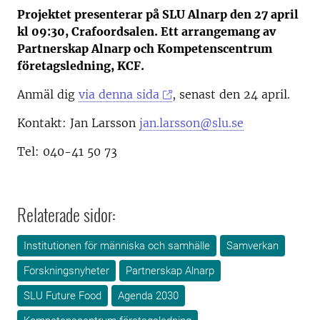
Projektet presenterar på SLU Alnarp den 27 april
kl 09:30, Crafoordsalen. Ett arrangemang av
Partnerskap Alnarp och Kompetenscentrum
företagsledning, KCF.
Anmäl dig
via denna sida
, senast den 24 april.
Kontakt: Jan Larsson
jan.larsson@slu.se
Tel: 040-41 50 73
Relaterade sidor:
Institutionen för människa och samhälle
Samverkan
Forskningsnyheter
Partnerskap Alnarp
SLU Future Food
Agenda 2030