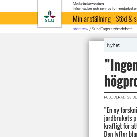
Medarbetarwebben
Information och service för medarbetar
Till startsida
Min anställning
Stöd & s
start mw
/
SundFagerströmdebatt
Nyhet
”Ingen
högpro
PUBLICERAD: 28 D
”En ny forskn
jordbrukets p
kraftigt för 
Den lyfter bl