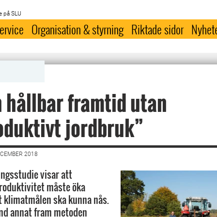
e på SLU
ervice
Organisation & styrning
Riktade sidor
Nyhet
 hållbar framtid utan
duktivt jordbruk”
ECEMBER 2018
ingsstudie visar att
roduktivitet måste öka
att klimatmålen ska kunna nås.
and annat fram metoden