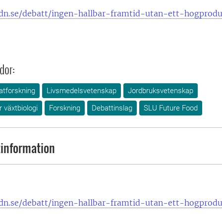
dn.se/debatt/ingen-hallbar-framtid-utan-ett-hogprodu
dor:
atforskning
Livsmedelsvetenskap
Jordbruksvetenskap
r växtbiologi
Forskning
Debattinslag
SLU Future Food
information
dn.se/debatt/ingen-hallbar-framtid-utan-ett-hogprodu