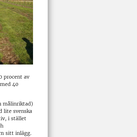
0 procent av
e med 40
h målinriktad)
d lite svenska
v, i stället
ch
 sitt inlägg.