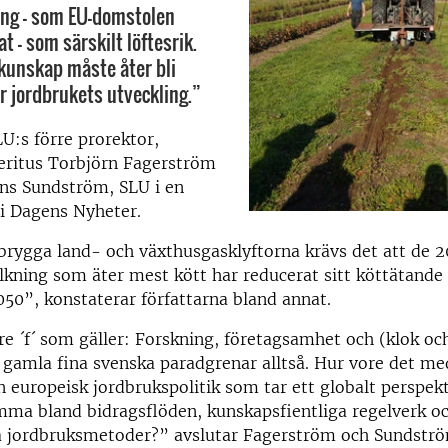
ing – som EU-domstolen
t – som särskilt löftesrik.
kunskap måste åter bli
r jordbrukets utveckling.”
LU:s förre prorektor,
eritus Torbjörn Fagerström
ens Sundström, SLU i en
 i Dagens Nyheter.
brygga land- och växthusgasklyftorna krävs det att de 2
lkning som äter mest kött har reducerat sitt köttätand
2050”, konstaterar författarna bland annat.
tre ´f´ som gäller: Forskning, företagsamhet och (klok oc
 gamla fina svenska paradgrenar alltså. Hur vore det me
en europeisk jordbrukspolitik som tar ett globalt perspekti
imma bland bidragsflöden, kunskapsfientliga regelverk o
a jordbruksmetoder?” avslutar Fagerström och Sundström