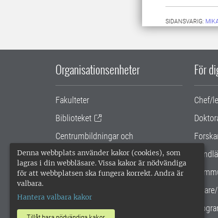
SIDANSVARIG:
MIK
Organisationsenheter
För d
Fakulteter
Chef/l
Biblioteket
Doktor
Centrumbildningar och
Forska
samarbetsprojekt
Denna webbplats använder kakor (cookies), som
Handlä
lagras i din webbläsare. Vissa kakor är nödvändiga
Gemensamma verksamhetsstödet
Kommu
för att webbplatsen ska fungera korrekt. Andra är
valbara.
SLU Holding
Lärare/
Hantera valbara kakor
Progra
Tillåt bara nödvändiga kakor