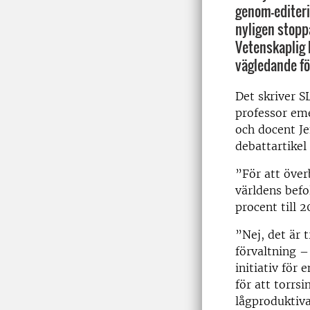
genom-editer
nyligen stoppa
Vetenskaplig 
vägledande fö
Det skriver S
professor em
och docent J
debattartikel
”För att över
världens befo
procent till 
”Nej, det är 
förvaltning –
initiativ för 
för att torrs
lågproduktiv