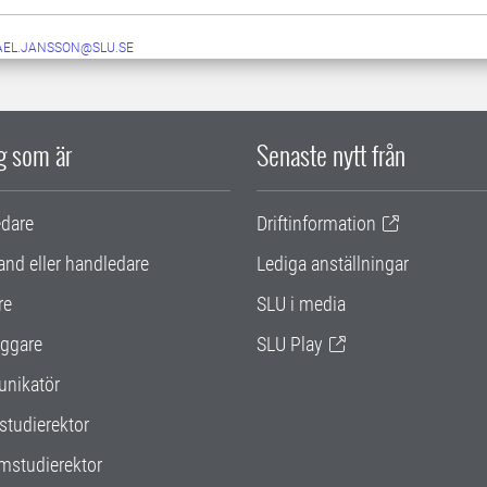
AEL.JANSSON@SLU.SE
ig som är
Senaste nytt från
edare
Driftinformation
and eller handledare
Lediga anställningar
re
SLU i media
ggare
SLU Play
nikatör
studierektor
mstudierektor