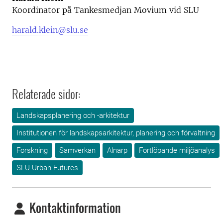
Koordinator på Tankesmedjan Movium vid SLU
harald.klein@slu.se
Relaterade sidor:
Landskapsplanering och -arkitektur
Institutionen för landskapsarkitektur, planering och förvaltning
Forskning
Samverkan
Alnarp
Fortlöpande miljöanalys
SLU Urban Futures
Kontaktinformation