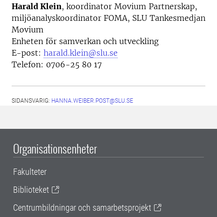
Harald Klein
, koordinator Movium Partnerskap,
miljöanalyskoordinator FOMA, SLU Tankesmedjan
Movium
Enheten för samverkan och utveckling
E-post:
harald.klein@slu.se
Telefon: 0706-25 80 17
SIDANSVARIG:
HANNA.WEIBER.POST@SLU.SE
Organisationsenheter
Fakulteter
Biblioteket
Centrumbildningar och samarbetsprojekt