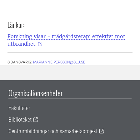
Länkar:
Forskning visar - trädgårdsterapi effektivt mot
utbrändhet.
SIDANSVARIG:
MARIANNE.PERSSON@SLU.SE
Organisationsenheter
Fakulteter
Biblioteket
Centrumbildningar och samarbetsprojekt