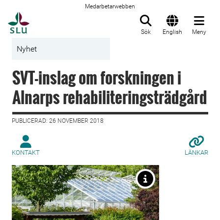
Medarbetarwebben
Till startsida
Sök
English
Meny
Nyhet
SVT-inslag om forskningen i
Alnarps rehabiliteringsträdgård
PUBLICERAD: 26 NOVEMBER 2018
KONTAKT
LÄNKAR