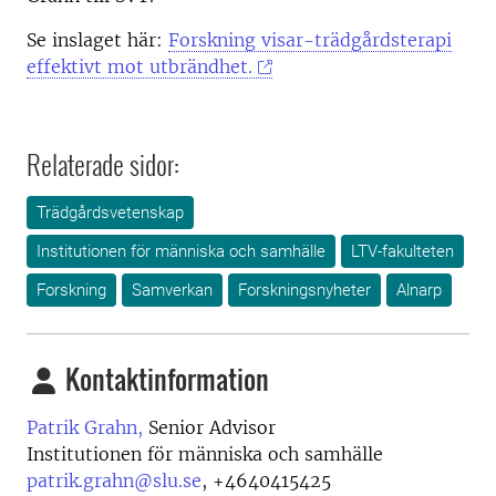
Se inslaget här:
Forskning visar-trädgårdsterapi
effektivt mot utbrändhet.
Relaterade sidor:
Trädgårdsvetenskap
Institutionen för människa och samhälle
LTV-fakulteten
Forskning
Samverkan
Forskningsnyheter
Alnarp
Kontaktinformation
Patrik Grahn,
Senior Advisor
Institutionen för människa och samhälle
patrik.grahn@slu.se
,
+4640415425