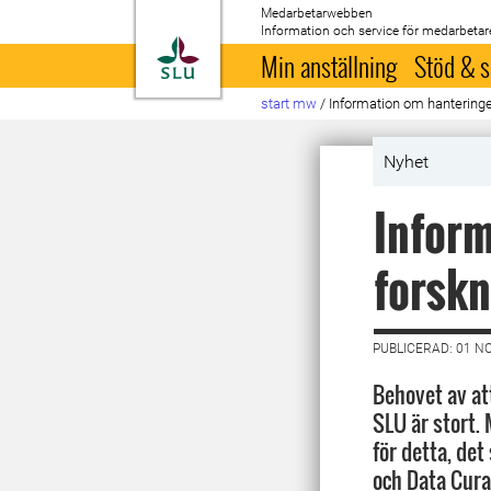
Medarbetarwebben
Information och service för medarbetar
Till startsida
Min anställning
Stöd & s
start mw
/
Information om hantering
Nyhet
Inform
forskn
PUBLICERAD: 01 N
Behovet av at
SLU är stort.
för detta, de
och Data Cura