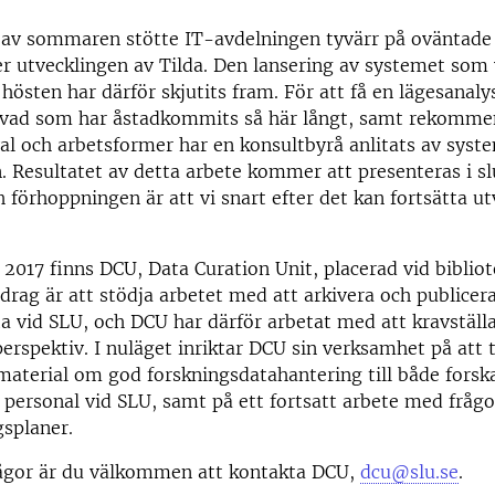
 av sommaren stötte IT-avdelningen tyvärr på oväntade
 utvecklingen av Tilda. Den lansering av systemet som 
 hösten har därför skjutits fram. För att få en lägesanaly
å vad som har åstadkommits så här långt, samt rekomm
al och arbetsformer har en konsultbyrå anlitats av sys
. Resultatet av detta arbete kommer att presenteras i sl
förhoppningen är att vi snart efter det kan fortsätta ut
 2017 finns DCU, Data Curation Unit, placerad vid bibliot
rag är att stödja arbetet med att arkivera och publicer
a vid SLU, och DCU har därför arbetat med att kravställa
rspektiv. I nuläget inriktar DCU sin verksamhet på att 
aterial om god forskningsdatahantering till både forsk
 personal vid SLU, samt på ett fortsatt arbete med frågo
gsplaner.
ågor är du välkommen att kontakta DCU,
dcu@slu.se
.