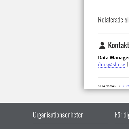
Relaterade si
Kontakt
Data Manage
dms@slu.se
SIDANSVARIG:
BIB
Organisationsenheter
För d