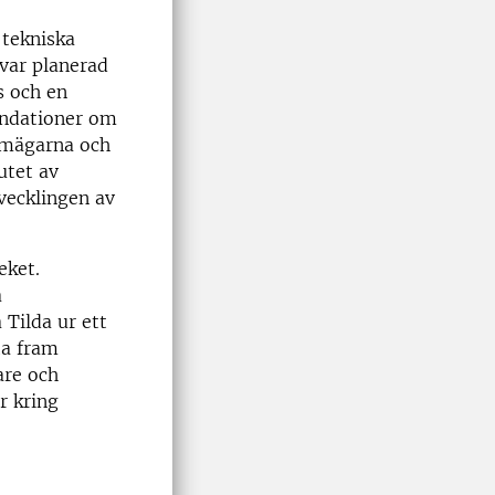
 tekniska
var planerad
s och en
endationer om
temägarna och
utet av
vecklingen av
eket.
a
 Tilda ur ett
ta fram
are och
r kring