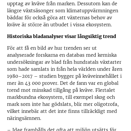
upptag av kväve från marken. Dessutom kan de
längre växtsäsonger som klimatuppvärmningen
bäddar för också göra att växternas behov av
kväve är större än utbudet i vissa ekosystem.
Historiska bladanalyser visar långsiktig trend
För att få en bild av hur trenden ser ut
analyserade forskarna en databas med kemiska
undersökningar av blad från hundratals växtarter
som hade samlats in från hela världen under åren
1980–2017 – studien bygger på kväveinnehållet i
mer än 43 000 prover. Det de fann var en global
trend mot minskad tillgång på kväve. Flertalet
markbundna ekosystem, till exempel skog och
mark som inte har gödslats, blir mer oligotrofa,
vilket innebär att det inte finns tillräckligt med
näringsämnen.
– Idag framhålls det ofta att miljön utsätts för