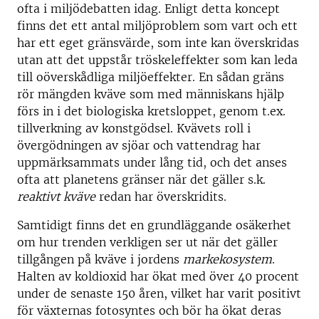
ofta i miljödebatten idag. Enligt detta koncept
finns det ett antal miljöproblem som vart och ett
har ett eget gränsvärde, som inte kan överskridas
utan att det uppstår tröskeleffekter som kan leda
till oöverskådliga miljöeffekter. En sådan gräns
rör mängden kväve som med människans hjälp
förs in i det biologiska kretsloppet, genom t.ex.
tillverkning av konstgödsel. Kvävets roll i
övergödningen av sjöar och vattendrag har
uppmärksammats under lång tid, och det anses
ofta att planetens gränser när det gäller s.k.
reaktivt kväve
redan har överskridits.
Samtidigt finns det en grundläggande osäkerhet
om hur trenden verkligen ser ut när det gäller
tillgången på kväve i jordens
markekosystem
.
Halten av koldioxid har ökat med över 40 procent
under de senaste 150 åren, vilket har varit positivt
för växternas fotosyntes och bör ha ökat deras