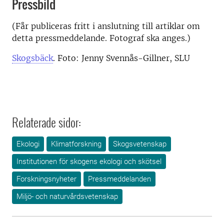
Pressbild
(Får publiceras fritt i anslutning till artiklar om
detta pressmeddelande. Fotograf ska anges.)
Skogsbäck
. Foto: Jenny Svennås-Gillner, SLU
Relaterade sidor:
Ekologi
Klimatforskning
Skogsvetenskap
Institutionen för skogens ekologi och skötsel
Forskningsnyheter
Pressmeddelanden
Miljö- och naturvårdsvetenskap