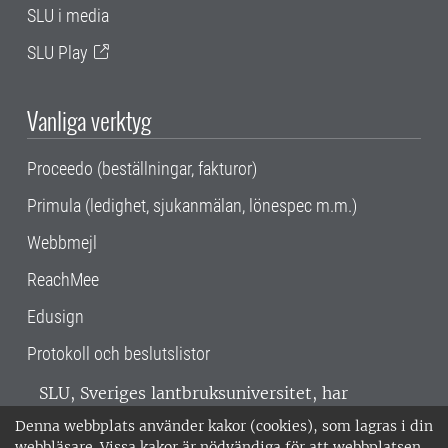
SLU i media
SLU Play
Vanliga verktyg
Proceedo (beställningar, fakturor)
Primula (ledighet, sjukanmälan, lönespec m.m.)
Webbmejl
ReachMee
Edusign
Protokoll och beslutslistor
SLU, Sveriges lantbruksuniversitet, har
verksamhet över hela Sverige. Huvudorter är
Denna webbplats använder kakor (cookies), som lagras i din
Alnarp, Uppsala och Umeå.
SLU är
webbläsare. Vissa kakor är nödvändiga för att webbplatsen