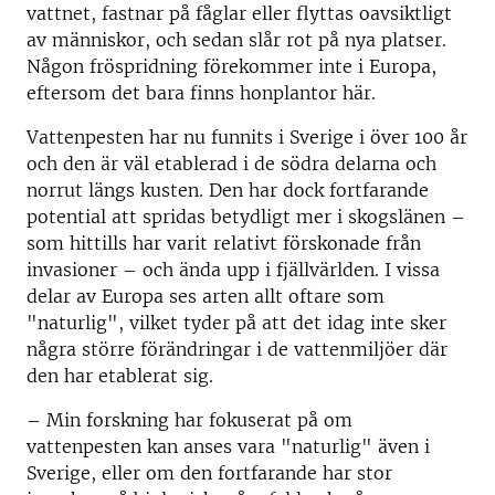
vattnet, fastnar på fåglar eller flyttas oavsiktligt
av människor, och sedan slår rot på nya platser.
Någon fröspridning förekommer inte i Europa,
eftersom det bara finns honplantor här.
Vattenpesten har nu funnits i Sverige i över 100 år
och den är väl etablerad i de södra delarna och
norrut längs kusten. Den har dock fortfarande
potential att spridas betydligt mer i skogslänen –
som hittills har varit relativt förskonade från
invasioner – och ända upp i fjällvärlden. I vissa
delar av Europa ses arten allt oftare som
"naturlig", vilket tyder på att det idag inte sker
några större förändringar i de vattenmiljöer där
den har etablerat sig.
– Min forskning har fokuserat på om
vattenpesten kan anses vara "naturlig" även i
Sverige, eller om den fortfarande har stor