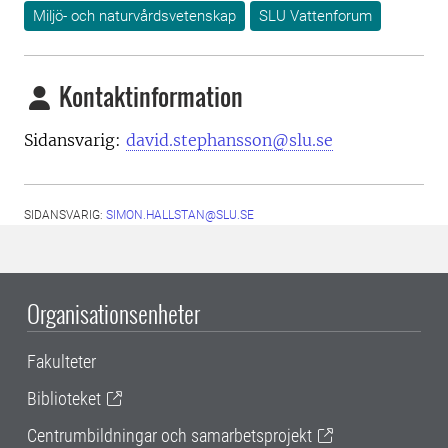
Miljö- och naturvårdsvetenskap
SLU Vattenforum
Kontaktinformation
Sidansvarig:
david.stephansson@slu.se
SIDANSVARIG:
SIMON.HALLSTAN@SLU.SE
Organisationsenheter
Fakulteter
Biblioteket
Centrumbildningar och samarbetsprojekt