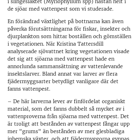
i slingesläktet (Myriophyllum spp) nästan helt i
de sjöar med vattenpest som vi studerade.
En förändrad växtlighet på bottnarna kan även
påverka förutsättningarna för fiskar, insekter och
djurplankton som hittar boställen och gömställen
i vegetationen. När Kristina Tattersdill
analyserade sjövattnet kring vegetationen visade
det sig att sjöarna med vattenpest hade en
annorlunda sammansättning av vattenlevande
insektslarver. Bland annat var larver av flera
fjädermyggsarter betydligt vanligare där det
fanns vattenpest.
– De här larverna lever av finfördelat organiskt
material, som det fanns dubbelt så mycket av i
vattenproverna från sjöarna med vattenpest. Det
är troligt att bestånden av vattenpest fångar upp
mer "grums" än bestånden av mer glesbladiga
inhemska växter, och att fjädermyggorna gynnas