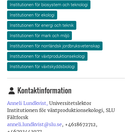
Institutionen för biosystem och teknologi
Institutionen för ekologi
Institutionen för energi och teknik
Institutionen för mark och miljö
Institutionen för norrländsk jordbruksvetenskap
Institutionen för växtproduktionsekologi
Institutionen för växtskyddsbiologi
Kontaktinformation
Anneli Lundkvist,
Universitetslektor
Institutionen för växtproduktionsekologi, SLU
Fältforsk
anneli.lundkvist@slu.se
,
+4618672712,
+46703443977