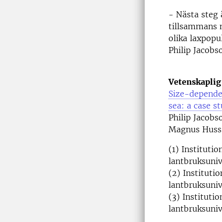
- Nästa steg ä
tillsammans m
olika laxpopu
Philip Jacobs
Vetenskaplig 
Size-dependen
sea: a case s
Philip Jacobs
Magnus Huss 
(1) Institutio
lantbruksuniv
(2) Instituti
lantbruksuniv
(3) Instituti
lantbruksunive