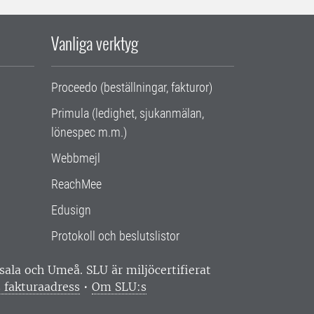
Vanliga verktyg
Proceedo (beställningar, fakturor)
Primula (ledighet, sjukanmälan,
lönespec m.m.)
Webbmejl
ReachMee
Edusign
Protokoll och beslutslistor
ppsala och Umeå.
SLU är miljöcertifierat
 fakturaadress
•
Om SLU:s