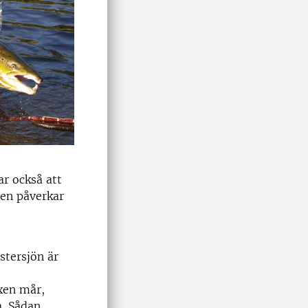
ar också att
ven påverkar
stersjön är
axen mår,
a. Sådan