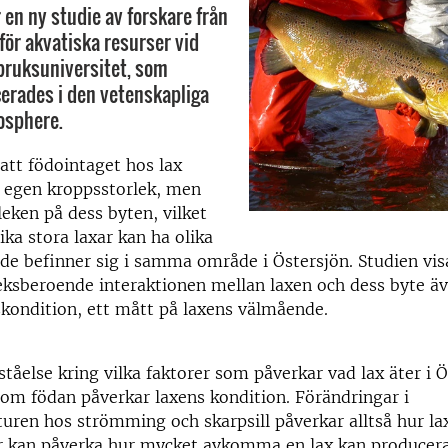
 en ny studie av forskare från
för akvatiska resurser vid
bruksuniversitet, som
cerades i den vetenskapliga
cosphere.
 att födointaget hos lax
s egen kroppsstorlek, men
leken på dess byten, vilket
ika stora laxar kan ha olika
t de befinner sig i samma område i Östersjön. Studien vis
eksberoende interaktionen mellan laxen och dess byte ä
kondition, ett mått på laxens välmående.
ståelse kring vilka faktorer som påverkar vad lax äter i Ö
rsom födan påverkar laxens kondition. Förändringar i
turen hos strömming och skarpsill påverkar alltså hur l
tur kan påverka hur mycket avkomma en lax kan producer