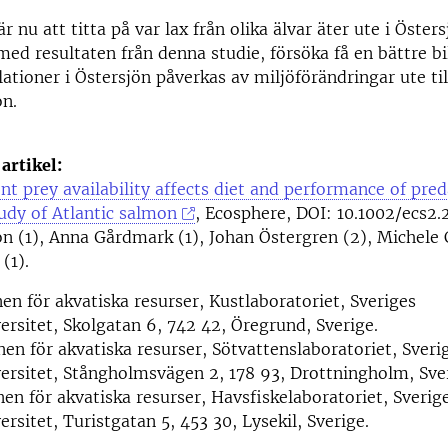
r nu att titta på var lax från olika älvar äter ute i Öster
ed resultaten från denna studie, försöka få en bättre bi
lationer i Östersjön påverkas av miljöförändringar ute til
on.
artikel:
t prey availability affects diet and performance of pred
tudy of Atlantic salmon
, Ecosphere, DOI: 10.1002/ecs2.
on (1), Anna Gårdmark (1), Johan Östergren (2), Michele C
(1).
nen för akvatiska resurser, Kustlaboratoriet, Sveriges
ersitet, Skolgatan 6, 742 42, Öregrund, Sverige.
onen för akvatiska resurser, Sötvattenslaboratoriet, Sveri
ersitet, Stångholmsvägen 2, 178 93, Drottningholm, Sve
onen för akvatiska resurser, Havsfiskelaboratoriet, Sverig
rsitet, Turistgatan 5, 453 30, Lysekil, Sverige.