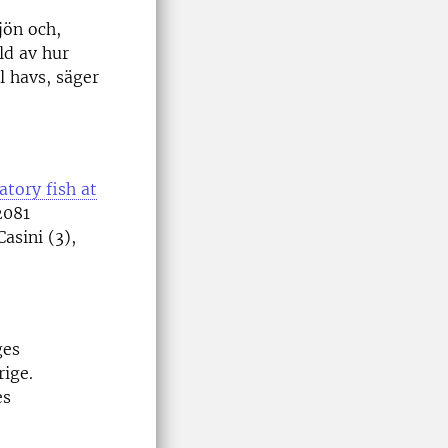
sjön och,
ld av hur
l havs, säger
atory fish at
2081
asini (3),
ges
rige.
es