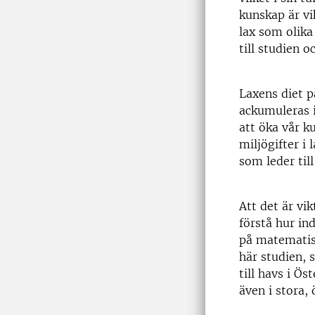
kunskap är vi
lax som olika
till studien 
Laxens diet p
ackumuleras i
att öka vår 
miljögifter i
som leder til
Att det är vik
förstå hur in
på matematis
här studien, 
till havs i Ös
även i stora,