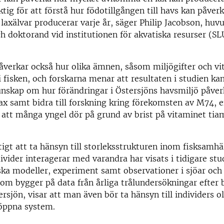
ktig för att förstå hur födotillgången till havs kan påv
 laxälvar producerar varje år, säger Philip Jacobson, huv
och doktorand vid institutionen för akvatiska resurser (S
åverkar också hur olika ämnen, såsom miljögifter och vi
 fisken, och forskarna menar att resultaten i studien kan
kunskap om hur förändringar i Östersjöns havsmiljö påv
 lax samt bidra till forskning kring förekomsten av M74,
l att många yngel dör på grund av brist på vitaminet tiam
tigt att ta hänsyn till storleksstrukturen inom fisksamhäl
divider interagerar med varandra har visats i tidigare st
ka modeller, experiment samt observationer i sjöar oc
som bygger på data från årliga trålundersökningar efter 
tersjön, visar att man även bör ta hänsyn till individers o
 öppna system.