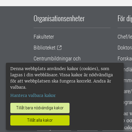
Organisationsenheter
För d
Fakulteter
Chef/l
Biblioteket
Doktor
Centrumbildningar och
Forska
samarbetsprojekt
Denna webbplats använder kakor (cookies), som
Handlä
lagras i din webbläsare. Vissa kakor är nödvändiga
Gemensamma verksamhetsstödet
Kommu
för att webbplatsen ska fungera korrekt. Andra är
valbara.
SLU Holding
Lärare/
Hantera valbara kakor
Progra
Tillåt bara nödvändiga kakor
SLU, Sveriges lantbruksuniversitet, har
enligt ISO 14001. •
Telefon: 018-67 10 0
Tillåt alla kakor
webbplatser
•
Vid KRIS
•
Hantera kak