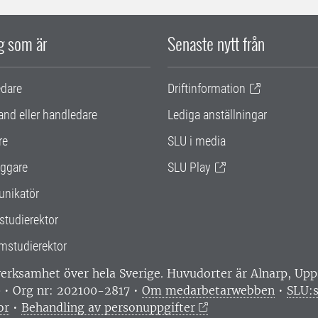
ig som är
Senaste nytt från
edare
Driftinformation
and eller handledare
Lediga anställningar
re
SLU i media
ggare
SLU Play
nikatör
studierektor
mstudierektor
 verksamhet över hela Sverige. Huvudorter är Alnarp, U
0 • Org nr: 202100-2817 •
Om medarbetarwebben
•
SLU:s
or
•
Behandling av personuppgifter