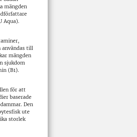
erka mängden
udförfattare
LU Aqua).
taminer,
 användas till
erkar mängden
 en sjukdom
in (B1).
len för att
udier baserade
h dammar. Den
bytesfisk ute
lika storlek