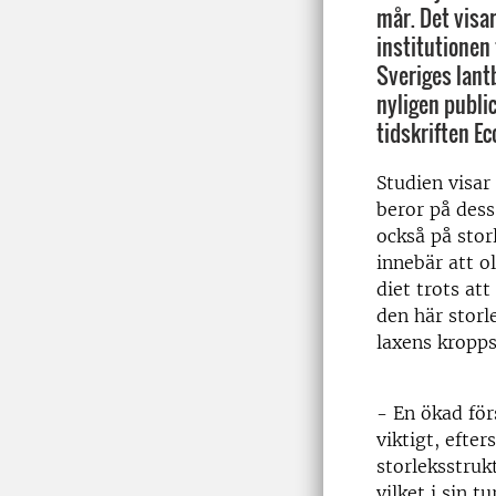
mår. Det visar
institutionen 
Sveriges lant
nyligen publi
tidskriften E
Studien visar
beror på des
också på stor
innebär att ol
diet trots at
den här storl
laxens kropps
- En ökad för
viktigt, efte
storleksstruk
vilket i sin 