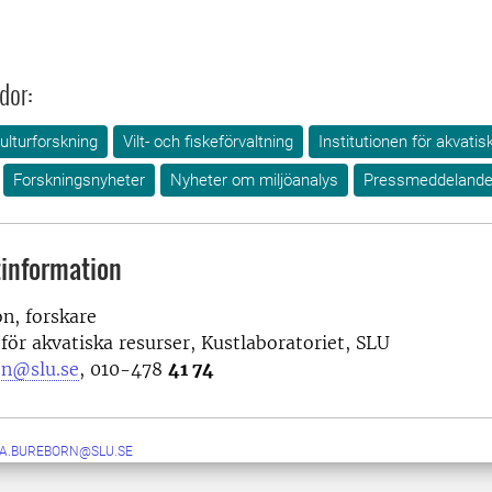
dor:
ulturforskning
Vilt- och fiskeförvaltning
Institutionen för akvatis
Forskningsnyheter
Nyheter om miljöanalys
Pressmeddeland
information
on, forskare
 för akvatiska resurser, Kustlaboratoriet, SLU
on@slu.se
, 010-478
41 74
IA.BUREBORN@SLU.SE