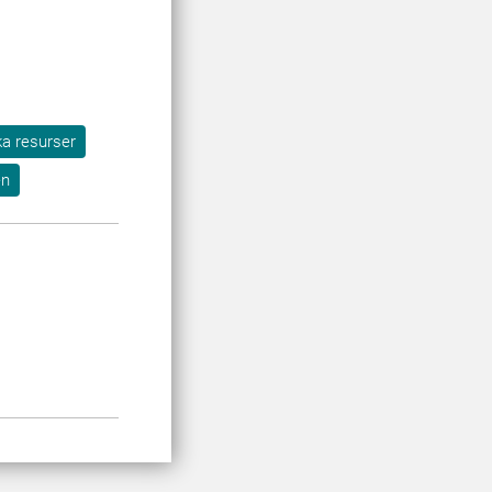
ka resurser
en