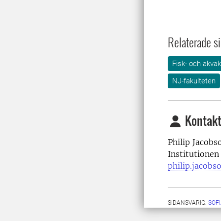
Relaterade si
Fisk- och akvak
NJ-fakulteten
Kontakt
Philip Jacobs
Institutionen
philip.jacobs
SIDANSVARIG:
SOF