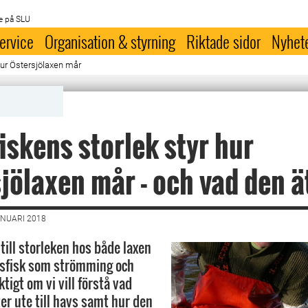
e på SLU
ervice
Organisation & styrning
Riktade sidor
Nyhet
hur Östersjölaxen mår
iskens storlek styr hur
jölaxen mår - och vad den ä
ANUARI 2018
till storleken hos både laxen
esfisk som strömming och
ktigt om vi vill förstå vad
er ute till havs samt hur den