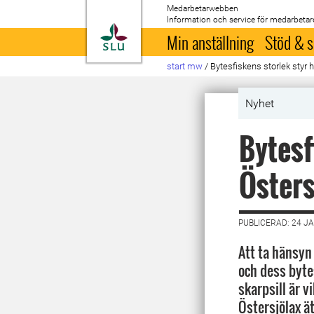
Medarbetarwebben
Information och service för medarbetar
Till startsida
Min anställning
Stöd & s
start mw
/
Bytesfiskens storlek styr 
Nyhet
Bytesf
Östers
PUBLICERAD: 24 J
Att ta hänsyn 
och dess byt
skarpsill är vi
Östersjölax ät