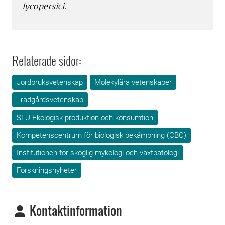
lycopersici.
Relaterade sidor:
Jordbruksvetenskap
Molekylära vetenskaper
Trädgårdsvetenskap
SLU Ekologisk produktion och konsumtion
Kompetenscentrum för biologisk bekämpning (CBC)
Institutionen för skoglig mykologi och växtpatologi
Forskningsnyheter
Kontaktinformation