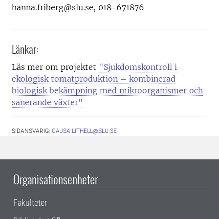
hanna.friberg@slu.se, 018-671876
Länkar:
Läs mer om projektet
"Sjukdomskontroll i
ekologisk tomatproduktion – kombinerad
biologisk bekämpning med mikroorganismer och
sanerande växter"
SIDANSVARIG:
CAJSA.LITHELL@SLU.SE
Organisationsenheter
Fakulteter