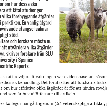
or om hur dessa ska
ra ett fåtal studier ger
 vilka förebyggande åtgärder
 praktiken. En vanlig åtgärd
avvisande stängsel saknar
pligt stöd.
ltare och forskare måste nu
 att utvärdera vilka åtgärder
va, skriver forskare från SLU
iversity i Spanien i
ientific Reports.
nska att rovdjursförvaltningen var evidensbaserad, såso
 medicinsk behandling. Det förutsätter att forskarna bidr
et om hur effektiva olika åtgärder är för att hindra rovd
und som är huvudförfattare till artikeln.
s kollegor har gått igenom 562 vetenskapliga artiklar, 