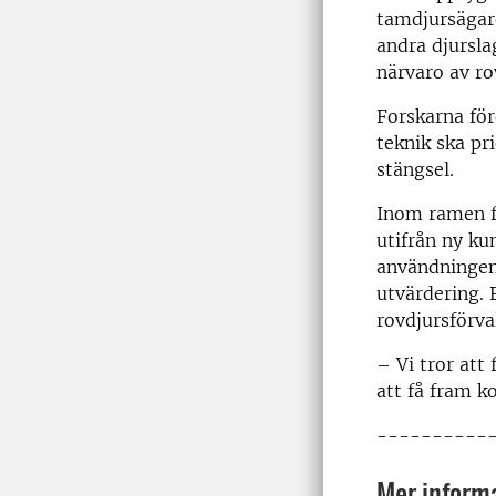
tamdjursägare
andra djurslag
närvaro av ro
Forskarna för
teknik ska pr
stängsel.
Inom ramen f
utifrån ny ku
användningen 
utvärdering.
rovdjursförva
– Vi tror att
att få fram k
----------
Mer inform