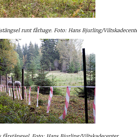
stängsel runt fårhage. Foto: Hans Bjurling/Viltskadecent
 fårstängsel. Foto: Hans Bjurling/Viltskadecenter