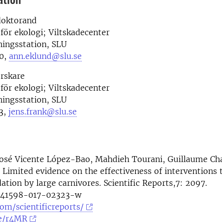
doktorand
 för ekologi; Viltskadecenter
ningsstation, SLU
0,
ann.eklund@slu.se
orskare
 för ekologi; Viltskadecenter
ningsstation, SLU
3,
jens.frank@slu.se
José Vicente López-Bao, Mahdieh Tourani, Guillaume Ch
. Limited evidence on the effectiveness of interventions 
dation by large carnivores. Scientific Reports,7: 2097.
/s41598-017-02323-w
om/scientificreports/
be/r4MR