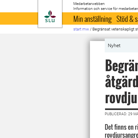
Medarbetarwebben
Information och service för medarbetar
Till startsida
Min anställning
Stöd & s
start mw
/
Begränsat vetenskapligt s
Nyhet
Begrän
åtgärd
rovdj
PUBLICERAD: 29 M
Det finns en r
rovdjursangre