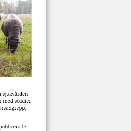
m sjukvården
ar med studier
jursangrepp,
publicerade