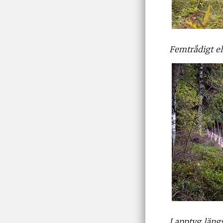
Femtrådigt el
Lapptyg längs