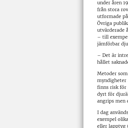
under åren 19
från stora ro
utformade på 
Övriga publik
utvärderade å
– till exempe
jämförbar dj
– Det är intr
hållet saknad
Metoder som e
myndigheter s
finns risk fö
dyrt för djur
angrips men o
I dag används
exempel olik
eller lapptyg