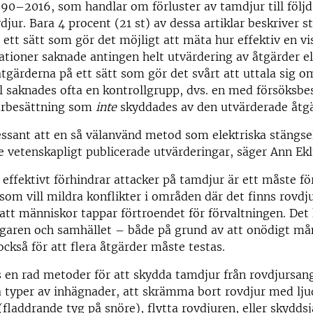
90–2016, som handlar om förluster av tamdjur till följ
vdjur. Bara 4 procent (21 st) av dessa artiklar beskriver 
ett sätt som gör det möjligt att mäta hur effektiv en vis
ationer saknade antingen helt utvärdering av åtgärder el
tgärderna på ett sätt som gör det svårt att uttala sig o
l saknades ofta en kontrollgrupp, dvs. en med försöksbe
urbesättning som
inte
skyddades av den utvärderade åtg
essant att en så välanvänd metod som elektriska stängse
e vetenskapligt publicerade utvärderingar, säger Ann Ek
ffektivt förhindrar attacker på tamdjur är ett måste fö
om vill mildra konflikter i områden där det finns rovdj
r att människor tappar förtroendet för förvaltningen. Det 
ägaren och samhället – både på grund av att onödigt må
ckså för att flera åtgärder måste testas.
 en rad metoder för att skydda tamdjur från rovdjursangr
a typer av inhägnader, att skrämma bort rovdjur med l
 (fladdrande tyg på snöre), flytta rovdjuren, eller skydds