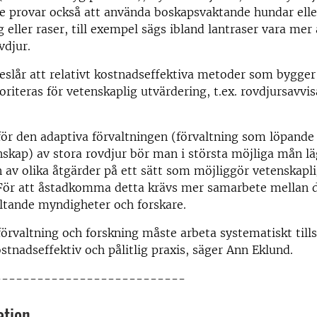
 provar också att använda boskapsvaktande hundar eller 
 eller raser, till exempel sägs ibland lantraser vara mer 
vdjur.
eslår att relativt kostnadseffektiva metoder som bygger 
ioriteras för vetenskaplig utvärdering, t.ex. rovdjursavvi
ör den adaptiva förvaltningen (förvaltning som löpande
nskap) av stora rovdjur bör man i största möjliga mån l
av olika åtgärder på ett sätt som möjliggör vetenskapl
 För att åstadkomma detta krävs mer samarbete mellan d
ltande myndigheter och forskare.
 förvaltning och forskning måste arbeta systematiskt til
ostnadseffektiv och pålitlig praxis, säger Ann Eklund.
---------------------------
ation