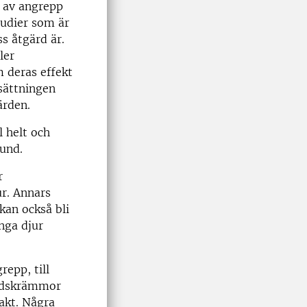
d av angrepp
studier som är
s åtgärd är.
ler
m deras effekt
sättningen
ärden.
l helt och
lund.
r
ur. Annars
kan också bli
nga djur
epp, till
judskrämmor
jakt. Några