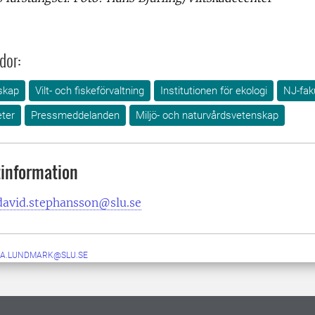
dor:
skap
Vilt- och fiskeförvaltning
Institutionen för ekologi
NJ-fak
ter
Pressmeddelanden
Miljö- och naturvårdsvetenskap
information
david.stephansson@slu.se
A.LUNDMARK@SLU.SE