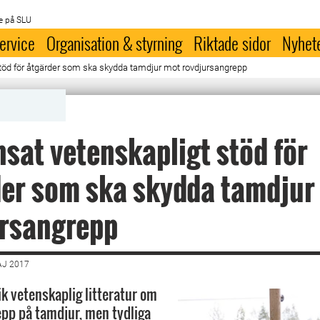
e på SLU
ervice
Organisation & styrning
Riktade sidor
Nyhet
töd för åtgärder som ska skydda tamdjur mot rovdjursangrepp
sat vetenskapligt stöd för
er som ska skydda tamdjur
ursangrepp
AJ 2017
ik vetenskaplig litteratur om
pp på tamdjur, men tydliga