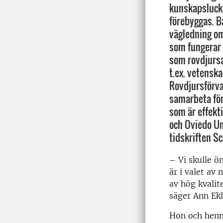
kunskapsluck
förebyggas. Ba
vägledning om
som fungerar i
som rovdjurs
t.ex. vetenska
Rovdjursförva
samarbeta för
som är effekti
och Oviedo Un
tidskriften Sc
– Vi skulle ö
är i valet av
av hög kvalit
säger Ann Ekl
Hon och henne