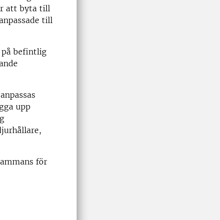
att byta till
anpassade till
på befintlig
sande
 anpassas
ägga upp
ig
jurhållare,
lsammans för