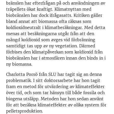
bränslen har efterfrågan på och användningen av
träpellets ökat kraftigt. Klimatnyttan med
biobränslen har dock ifrågasatts. Kritiken gäller
bland annat att biomassa ofta räknas som
koldioxidneutralt i klimatberäkningar. Med detta
menas att beräkningarna utgår från att den
mängd koldioxid som avges vid förbränning
samtidigt tas upp av ny vegetation. Därmed
förbises den klimatpåverkan som koldioxid från
biobränslen har i atmosfären innan den binds in i
ny biomassa.
Charlotta Porsö från SLU har tagit sig an denna
problematik. I sitt doktorsarbete har hon tagit
fram en metod för utvärdering av klimateffekter
över tid, och som tar hänsyn till både fossila och
biogena utsläpp. Metoden har hon sedan använt
för att beräkna klimateffekter av olika system för
pelletsproduktion.