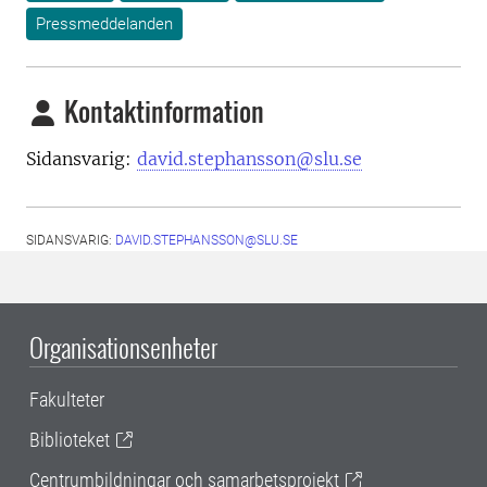
Pressmeddelanden
Kontaktinformation
Sidansvarig:
david.stephansson@slu.se
SIDANSVARIG:
DAVID.STEPHANSSON@SLU.SE
Organisationsenheter
Fakulteter
Biblioteket
Centrumbildningar och samarbetsprojekt