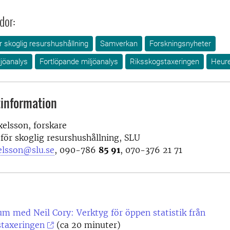
dor:
ör skoglig resurshushållning
Samverkan
Forskningsnyheter
jöanalys
Fortlöpande miljöanalys
Riksskogstaxeringen
Heur
information
elsson, forskare
 för skoglig resurshushållning, SLU
elsson@slu.se
, 090-786
85 91
, 070-376 21 71
m med Neil Cory: Verktyg för öppen statistik från
staxeringen
(ca 20 minuter)