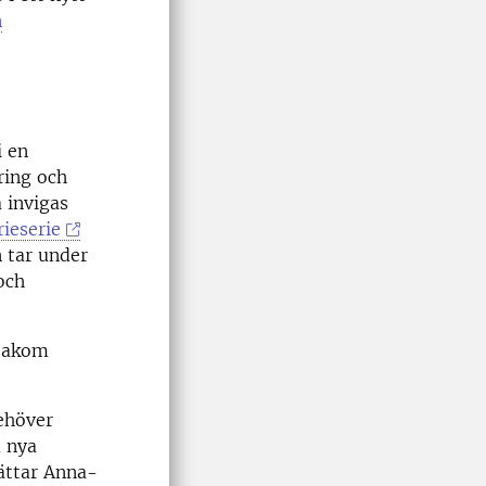
n
i en
ring och
 invigas
ieserie
n tar under
och
 bakom
behöver
m nya
rättar Anna-