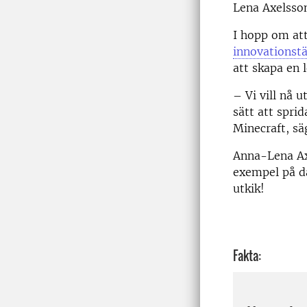
Lena Axelsso
I hopp om att
innovationst
att skapa en 
– Vi vill nå 
sätt att spri
Minecraft, s
Anna-Lena Ax
exempel på d
utkik!
Fakta: