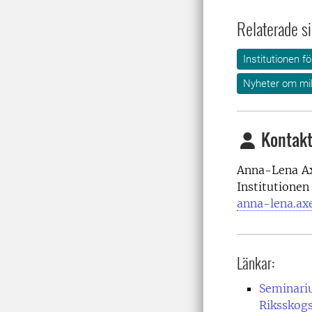
Relaterade si
Institutionen f
Nyheter om mil
Kontakt
Anna-Lena Ax
Institutionen
anna-lena.ax
Länkar:
Seminariu
Riksskog