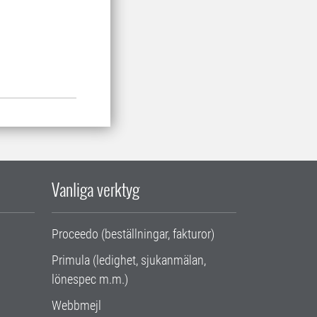
Vanliga verktyg
Proceedo (beställningar, fakturor)
Primula (ledighet, sjukanmälan,
lönespec m.m.)
Webbmejl