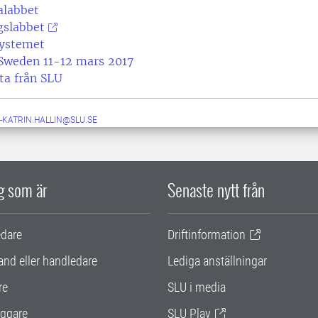
alabbet
gslabbet
ystemet
 Sweden 11-12 mars 2017
ta från SLU
-KATRIN.HALLIN@SLU.SE
ig som är
Senaste nytt från
edare
Driftinformation
and eller handledare
Lediga anställningar
re
SLU i media
ggare
SLU Play