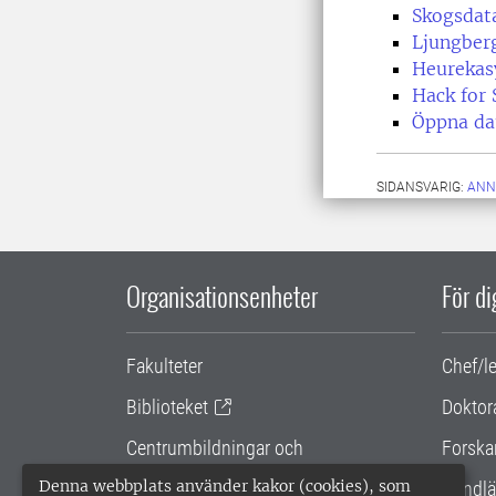
Skogsdat
Ljungber
Heurekas
Hack for
Öppna da
SIDANSVARIG:
ANN
Organisationsenheter
För d
Fakulteter
Chef/l
Biblioteket
Doktor
Centrumbildningar och
Forska
samarbetsprojekt
Denna webbplats använder kakor (cookies), som
Handlä