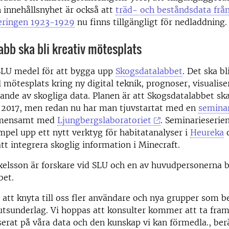
n innehållsnyhet är också att
träd- och beståndsdata frå
eringen 1923-1929
nu finns tillgängligt för nedladdning.
bb ska bli kreativ mötesplats
 SLU medel för att bygga upp
Skogsdatalabbet
. Det ska bl
 mötesplats kring ny digital teknik, prognoser, visualise
rande av skogliga data. Planen är att Skogsdatalabbet ska
 2017, men redan nu har man tjuvstartat med en
seminar
emensamt med
Ljungbergslaboratoriet
. Seminarieserie
empel upp ett nytt verktyg för habitatanalyser i
Heureka
tt integrera skoglig information i Minecraft.
elsson är forskare vid SLU och en av huvudpersonerna
bet.
 att knyta till oss fler användare och nya grupper som 
utsunderlag. Vi hoppas att konsulter kommer att ta fra
erat på våra data och den kunskap vi kan förmedla., be