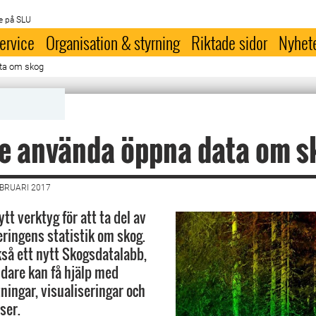
e på SLU
ervice
Organisation & styrning
Riktade sidor
Nyhet
ata om skog
e använda öppna data om s
EBRUARI 2017
ytt verktyg för att ta del av
ringens statistik om skog.
kså ett nytt Skogsdatalabb,
dare kan få hjälp med
ningar, visualiseringar och
ser.