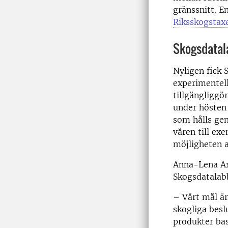
gränssnitt. E
Riksskogstax
Skogsdatala
Nyligen fick
experimentell
tillgängliggö
under hösten
som hålls g
våren till ex
möjligheten a
Anna-Lena Ax
Skogsdatalab
– Vårt mål är
skogliga besl
produkter bas