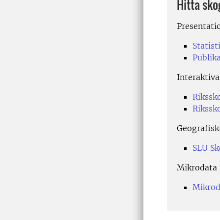
Hitta sk
Presentatio
Statis
Publik
Interaktiva
Rikssk
Rikssk
Geografisk
SLU Sk
Mikrodata 
Mikrod