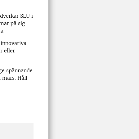
dverkar SLU i
mar på sig
a.
 innovativa
 eller
ge spännande
 mars. Håll