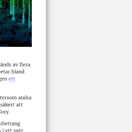
vänds av flera
betar bland
igen
ett
ftersom andra
äkert att
Cory.
rbetning
 i ett nytt