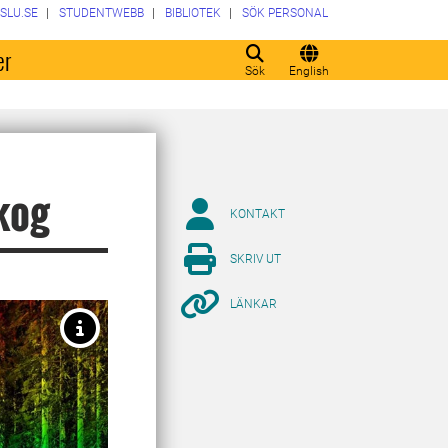
SLU.SE
STUDENTWEBB
BIBLIOTEK
SÖK PERSONAL
er
Sök
English
kog
KONTAKT
SKRIV UT
LÄNKAR