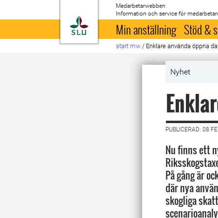
Medarbetarwebben
Information och service för medarbetar
Till startsida
Min anställning
Stöd & s
start mw
/
Enklare använda öppna d
Nyhet
Enklar
PUBLICERAD: 08 F
Nu finns ett n
Riksskogstaxe
På gång är oc
där nya använ
skogliga skatt
scenarioanaly