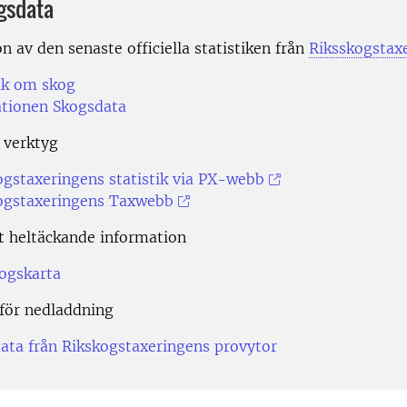
ogsdata
n av den senaste officiella statistiken från
Riksskogstax
tik om skog
ationen Skogsdata
 verktyg
ogstaxeringens statistik via PX-webb
ogstaxeringens Taxwebb
t heltäckande information
ogskarta
för nedladdning
ata från Rikskogstaxeringens provytor