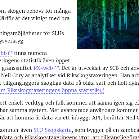
om skogen behövs för många
 Därför är det viktigt med bra
h
ningsmöjligheter för SLUs
ysverktyg.
ebb
finns numera
ringens statistik även öppet
a gränssnittet
PX-web
. Det är utvecklat av SCB och an
Neil Cory är analytiker vid Riksskogstaxeringen. Han ar
 tillgängliggöra skogliga data på olika sätt och höll nyl
m Riksskogstaxeringens öppna statistik
.
tt enkelt verktyg och folk kommer att känna igen sig e
har samma system. Mer avancerade användare kommer s
 går att komma åt data via ett inbyggt API, berättar Neil 
 kommer även
SLU Skogskarta
, som bygger på en sambea
itdata och Riksskogstaxeringens ytor, att tillgängliggöras