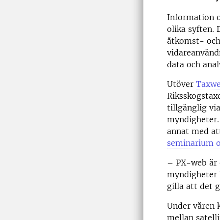
Information 
olika syften.
åtkomst- oc
vidareanvänd
data och anal
Utöver
Taxw
Riksskogstaxe
tillgänglig vi
myndigheter. 
annat med att
seminarium o
– PX-web är e
myndigheter 
gilla att det
Under våren
mellan satell