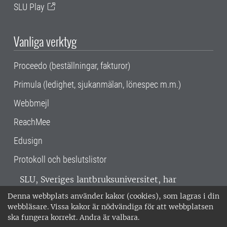
SLU Play
Vanliga verktyg
Proceedo (beställningar, fakturor)
Primula (ledighet, sjukanmälan, lönespec m.m.)
Webbmejl
ReachMee
Edusign
Protokoll och beslutslistor
SLU, Sveriges lantbruksuniversitet, har
verksamhet över hela Sverige. Huvudorter är
Denna webbplats använder kakor (cookies), som lagras i din
Alnarp, Uppsala och Umeå.
SLU är
webbläsare. Vissa kakor är nödvändiga för att webbplatsen
miljöcertifierat enligt ISO 14001. •
Telefon:
ska fungera korrekt. Andra är valbara.