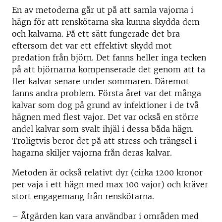
En av metoderna går ut på att samla vajorna i
hägn för att renskötarna ska kunna skydda dem
och kalvarna. På ett sätt fungerade det bra
eftersom det var ett effektivt skydd mot
predation från björn. Det fanns heller inga tecken
på att björnarna kompenserade det genom att ta
fler kalvar senare under sommaren. Däremot
fanns andra problem. Första året var det många
kalvar som dog på grund av infektioner i de två
hägnen med flest vajor. Det var också en större
andel kalvar som svalt ihjäl i dessa båda hägn.
Troligtvis beror det på att stress och trängsel i
hagarna skiljer vajorna från deras kalvar.
Metoden är också relativt dyr (cirka 1200 kronor
per vaja i ett hägn med max 100 vajor) och kräver
stort engagemang från renskötarna.
– Åtgärden kan vara användbar i områden med