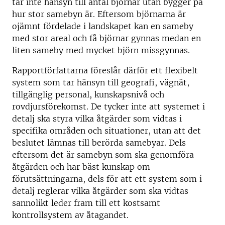
tar inte hänsyn till antal björnar utan bygger på
hur stor samebyn är. Eftersom björnarna är
ojämnt fördelade i landskapet kan en sameby
med stor areal och få björnar gynnas medan en
liten sameby med mycket björn missgynnas.
Rapportförfattarna föreslår därför ett flexibelt
system som tar hänsyn till geografi, vägnät,
tillgänglig personal, kunskapsnivå och
rovdjursförekomst. De tycker inte att systemet i
detalj ska styra vilka åtgärder som vidtas i
specifika områden och situationer, utan att det
beslutet lämnas till berörda samebyar. Dels
eftersom det är samebyn som ska genomföra
åtgärden och har bäst kunskap om
förutsättningarna, dels för att ett system som i
detalj reglerar vilka åtgärder som ska vidtas
sannolikt leder fram till ett kostsamt
kontrollsystem av åtagandet.