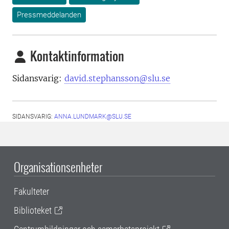
Pressmeddelanden
Kontaktinformation
Sidansvarig:
david.stephansson@slu.se
SIDANSVARIG:
ANNA.LUNDMARK@SLU.SE
Organisationsenheter
Fakulteter
Biblioteket