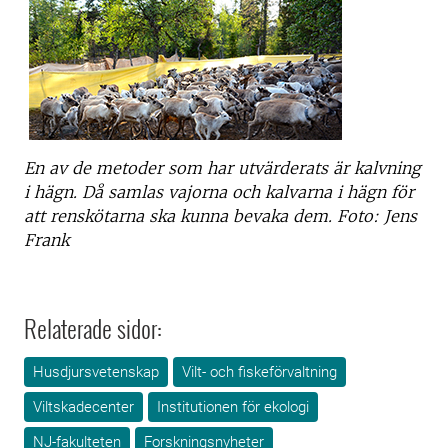
En av de metoder som har utvärderats är kalvning
i hägn. Då samlas vajorna och kalvarna i hägn för
att renskötarna ska kunna bevaka dem. Foto: Jens
Frank
Relaterade sidor:
Husdjursvetenskap
Vilt- och fiskeförvaltning
Viltskadecenter
Institutionen för ekologi
NJ-fakulteten
Forskningsnyheter