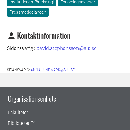
Institutionen för ekologi
Forskningsnyheter
Pressmeddelanden
Kontaktinformation
Sidansvarig:
david.stephansson@slu.se
SIDANSVARIG:
ANNA.LUNDMARK@SLU.SE
Organisationsenheter
Fakulteter
Biblioteket