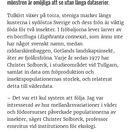
mönstren är omöjliga att se utan långa dataserier.
Tulkört växer på torra, steniga marker längs
kusterna i sydöstra Sverige och dess frön är viktig
föda för två insekter. I fröbaljorna lever larver av
en borrfluga (
Euphranta connexa
), som ännu inte
har något svenskt namn, medan
riddarskinnbaggen, Gotlands landskapsinsekt,
äter av fjolårsfröna. Varje år sedan 1977 har
Christer Solbreck, i studieområdet vid Tullgarn,
samlat in data om fröproduktion och
insektspopulationernas storlek, och relaterat
detta till väderdata.
– Det var ett kul system att följa. Jag var
intresserad av hur mellanårsvariationer i väder
och födoresurser påverkade populationerna av
insekter, säger Christer Solbreck, professor
emeritus vid institutionen för ekologi.