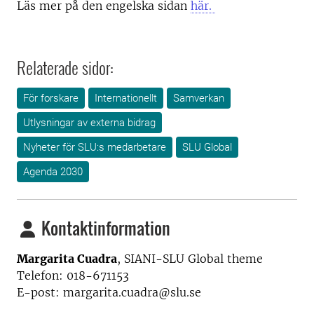
Läs mer på den engelska sidan
här.
Relaterade sidor:
För forskare
Internationellt
Samverkan
Utlysningar av externa bidrag
Nyheter för SLU:s medarbetare
SLU Global
Agenda 2030
Kontaktinformation
Margarita Cuadra
,
SIANI-SLU Global theme
Telefon: 018-671153
E-post: margarita.cuadra@slu.se