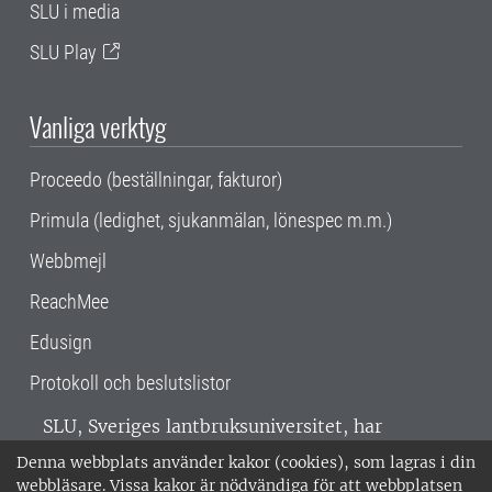
SLU i media
SLU Play
Vanliga verktyg
Proceedo (beställningar, fakturor)
Primula (ledighet, sjukanmälan, lönespec m.m.)
Webbmejl
ReachMee
Edusign
Protokoll och beslutslistor
SLU, Sveriges lantbruksuniversitet, har
verksamhet över hela Sverige. Huvudorter är
Denna webbplats använder kakor (cookies), som lagras i din
Alnarp, Uppsala och Umeå.
SLU är
webbläsare. Vissa kakor är nödvändiga för att webbplatsen