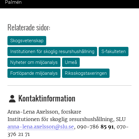
Palmén
Relaterade sidor:
Skogsvetenskap
Institutionen för skoglig resurshushållning
S-fakulteten
Nyheter om miljöanalys
Umeå
Fortlöpande miljöanalys
Riksskogstaxeringen
Kontaktinformation
Anna-Lena Axelsson, forskare
Institutionen för skoglig resurshushållning, SLU
anna-lena.axelsson@slu.se
, 090-786
85 91
, 070-
376 21 71