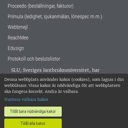
Proceedo (beställningar, fakturor)
Primula (ledighet, sjukanmälan, lönespec m.m.)
Webbmejl
ReachMee
Edusign
Protokoll och beslutslistor
SLU, Sveriges lantbruksuniversitet, har
verksamhet över hela Sverige. Huvudorter är
Denna webbplats använder kakor (cookies), som lagras i din
Alnarp, Uppsala och Umeå.
SLU är
webbläsare. Vissa kakor är nödvändiga för att webbplatsen
miljöcertifierat enligt ISO 14001. •
Telefon:
ska fungera korrekt. Andra är valbara.
018-67 10 00 • Org nr: 202100-2817 •
Om
Hantera valbara kakor
medarbetarwebben
•
SLU:s fakturaadress
•
Om SLU:s webbplatser
•
Vid KRIS
Tillåt bara nödvändiga kakor
•
Hantera kakor
•
Behandling av
Tillåt alla kakor
personuppgifter