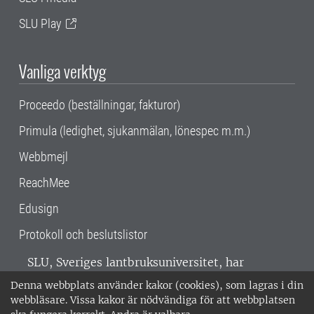
SLU Play
Vanliga verktyg
Proceedo (beställningar, fakturor)
Primula (ledighet, sjukanmälan, lönespec m.m.)
Webbmejl
ReachMee
Edusign
Protokoll och beslutslistor
SLU, Sveriges lantbruksuniversitet, har
verksamhet över hela Sverige. Huvudorter är
Denna webbplats använder kakor (cookies), som lagras i din
Alnarp, Uppsala och Umeå.
SLU är
webbläsare. Vissa kakor är nödvändiga för att webbplatsen
miljöcertifierat enligt ISO 14001. •
Telefon: