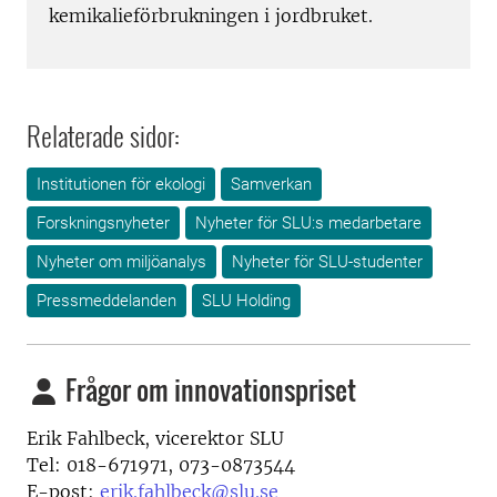
kemikalieförbrukningen i jordbruket.
Relaterade sidor:
Institutionen för ekologi
Samverkan
Forskningsnyheter
Nyheter för SLU:s medarbetare
Nyheter om miljöanalys
Nyheter för SLU-studenter
Pressmeddelanden
SLU Holding
Frågor om innovationspriset
Erik Fahlbeck, vicerektor SLU
Tel: 018-671971, 073-0873544
E-post:
erik.fahlbeck@slu.se