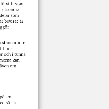
först brytas
t utsöndra
 delar som
ar bevisat är
iggör
 stannar inte
t finns
er och i tunna
smerna kan
, även om
 på små
d så lite