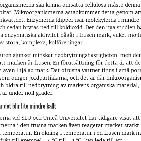
oorganismerna ska kunna omsätta cellulosa måste denna 
 bitar. Mikroorganismerna åstadkommer detta genom at
rkvattnet. Enzymerna klipper isär molekylerna i mindre
ch sedan brytas ned till koldioxid. Det den nya studien h
a enzymatiska aktivitet pågår i frusen mark, vilket möjl
v stora, komplexa, kolföreningar.
uren sjunker minskar nedbrytningshastigheten, men den
att marken är frusen. En förutsättning för detta är att de
n även i tjälad mark. Det ofrusna vattnet finns i små por
 som omger jordpartiklarna, och det är där mikroorgani
ch bidra till nedbrytning av markens organiska material
är under noll grader.
r det blir lite mindre kallt
rna vid SLU och Umeå Universitet har tidigare visat att
merna i den frusna marken även reagerar mycket starkt
i temperatur. En ökning i temperatur i en frusen mark me
rån till exempel –4 °C till –3 °C, kan leda till att