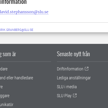
information
david.stephansson@slu.se
DRIK.GRANBERG@SLU.SE
ig som är
Senaste nytt från
edare
Driftinformation
and eller handledare
Lediga anställningar
re
SLU i media
ggare
SLU Play
nikatör