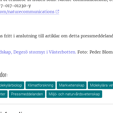
67-017-01230-y
com/naturecommunications
as fritt i anslutning till artiklar om detta pressmeddelan
dskap, Degerö stormyr i Västerbotten.
Foto: Peder Blom
dor:
lekylärbiologi
Klimatforskning
Markvetenskap
Molekylära ve
ter
Pressmeddelanden
Miljö- och naturvårdsvetenskap