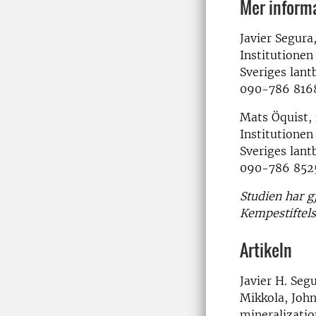
Mer inform
Javier Segura
Institutionen
Sveriges lant
090-786 816
Mats Öquist, 
Institutionen
Sveriges lant
090-786 8525
Studien har g
Kempestiftels
Artikeln
Javier H. Seg
Mikkola, John
mineralizatio