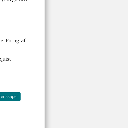
de. Fotograf
quist
tenskaper