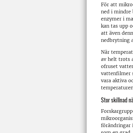
För att mikr
ned i mindre
enzymer i ma
kan tas upp o
att även denn
nedbrytning a
När temperat
av helt trots 
ofruset vatte
vattenfilmer
vara aktiva o
temperaturen 
Stor skillnad nä
Forskargruppe
mikroorganis
förändringar 
som en grad, f