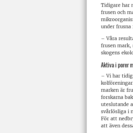
Tidigare har 
frusen och ma
mikroorganis
under frusna 
– Våra result
frusen mark, 
skogens ekolo
Aktiva i porer 
– Vi har tidi
kolföreningar
marken är fru
forskarna ba
uteslutande a
svårlösliga i
För att nedbr
att även dess