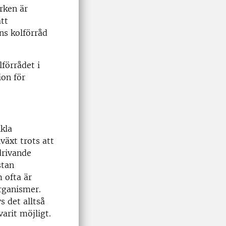
rken är
tt
ns kolförråd
förrådet i
ion för
kla
växt trots att
drivande
stan
 ofta är
organismer.
s det alltså
varit möjligt.