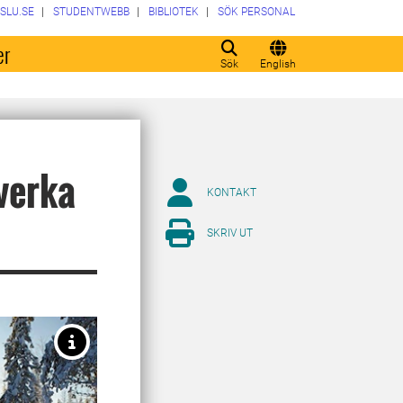
SLU.SE
STUDENTWEBB
BIBLIOTEK
SÖK PERSONAL
er
Sök
English
verka
KONTAKT
SKRIV UT