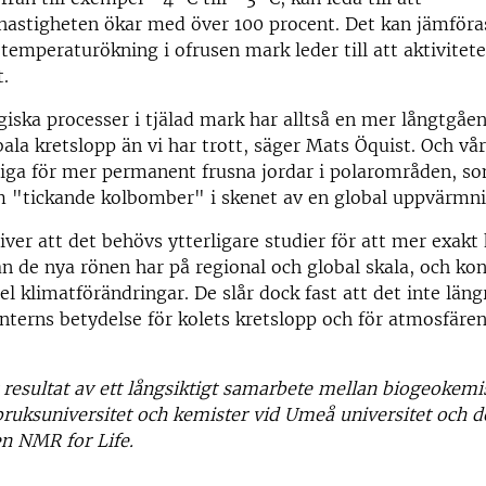
hastigheten ökar med över 100 procent. Det kan jämföra
emperaturökning i ofrusen mark leder till att aktivite
.
iska processer i tjälad mark har alltså en mer långtgåe
bala kretslopp än vi har trott, säger Mats Öquist. Och vår
tiga för mer permanent frusna jordar i polarområden, so
m "tickande kolbomber" i skenet av en global uppvärmni
iver att det behövs ytterligare studier för att mer exakt 
an de nya rönen har på regional och global skala, och k
el klimatförändringar. De slår dock fast att det inte läng
interns betydelse för kolets kretslopp och för atmosfäre
t resultat av ett långsiktigt samarbete mellan biogeokemi
bruksuniversitet och kemister vid Umeå universitet och d
en NMR for Life.