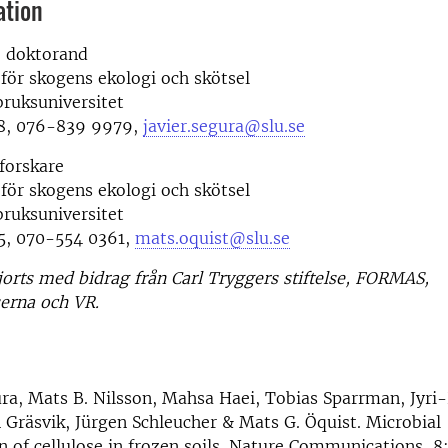
ation
, doktorand
 för skogens ekologi och skötsel
bruksuniversitet
8, 076-839 9979,
javier.segura@slu.se
forskare
 för skogens ekologi och skötsel
bruksuniversitet
, 070-554 0361,
mats.oquist@slu.se
jorts med bidrag från Carl Tryggers stiftelse, FORMAS,
erna och VR.
ura, Mats B. Nilsson, Mahsa Haei, Tobias Sparrman, Jyri
 Gräsvik, Jürgen Schleucher & Mats G. Öquist. Microbial
n of cellulose in frozen soils. Nature Communications, 8: