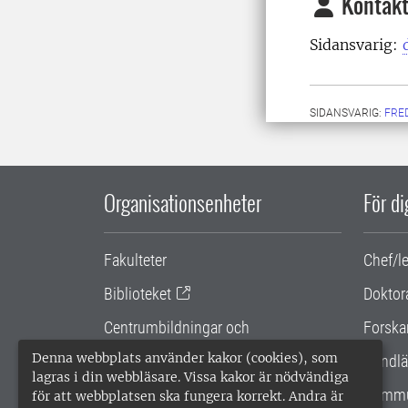
Kontakt
Sidansvarig:
SIDANSVARIG:
FRE
Organisationsenheter
För d
Fakulteter
Chef/l
Biblioteket
Doktor
Centrumbildningar och
Forska
samarbetsprojekt
Denna webbplats använder kakor (cookies), som
Handlä
lagras i din webbläsare. Vissa kakor är nödvändiga
Gemensamma verksamhetsstödet
Kommu
för att webbplatsen ska fungera korrekt. Andra är