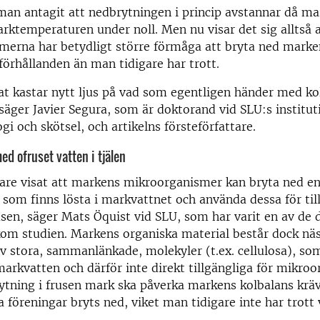
man antagit att nedbrytningen i princip avstannar då ma
rktemperaturen under noll. Men nu visar det sig alltså a
merna har betydligt större förmåga att bryta ned marke
förhållanden än man tidigare har trott.
at kastar nytt ljus på vad som egentligen händer med kol
säger Javier Segura, som är doktorand vid SLU:s institut
gi och skötsel, och artikelns försteförfattare.
med ofruset vatten i tjälen
gare visat att markens mikroorganismer kan bryta ned en
 som finns lösta i markvattnet och använda dessa för till
sen, säger Mats Öquist vid SLU, som har varit en av de 
kom studien. Markens organiska material består dock nä
v stora, sammanlänkade, molekyler (t.ex. cellulosa), som
 markvatten och därför inte direkt tillgängliga för mikro
ytning i frusen mark ska påverka markens kolbalans kräv
a föreningar bryts ned, viket man tidigare inte har trott 