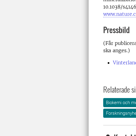
10.1038/s414
www.nature.
Pressbild
(Får publicer
ska anges.)
Vinterlan
Relaterade si
Biokemi och mo
Forskningsnyhe