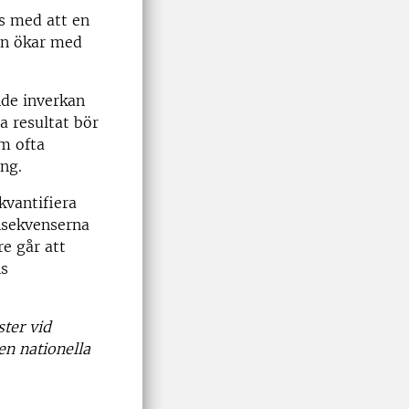
s med att en
ten ökar med
nde inverkan
a resultat bör
m ofta
ng.
kvantifiera
onsekvenserna
re går att
ns
ster vid
en nationella