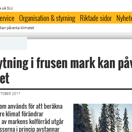
e på SLU
ervice
Organisation & styrning
Riktade sidor
Nyhet
 kan påverka klimatet
tning i frusen mark kan på
et
KTOBER 2017
om används för att beräkna
re klimat förändrar
av markens kolförråd utgår
esserna i princip avstannar