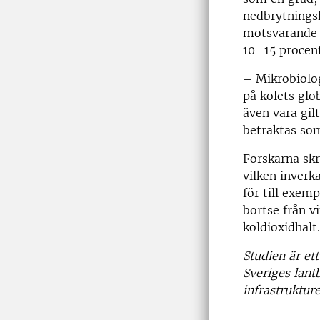
nedbrytnings
motsvarande t
10–15 procent
– Mikrobiolog
på kolets glo
även vara gil
betraktas so
Forskarna skr
vilken inverk
för till exemp
bortse från v
koldioxidhalt.
Studien är et
Sveriges lant
infrastruktur