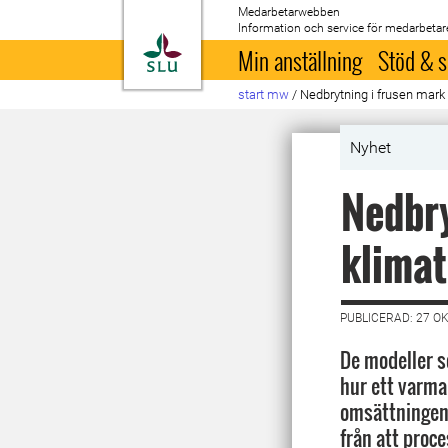
Medarbetarwebben
Information och service för medarbetar
Till startsida
Min anställning
Stöd & s
start mw
/
Nedbrytning i frusen mark
Nyhet
Nedbry
klimat
PUBLICERAD: 27 O
De modeller s
hur ett varma
omsättningen 
från att proc