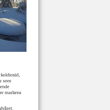
koldioxid,
er som
ående
 av markens
lvåret.