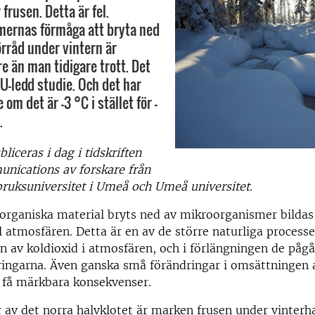
frusen. Detta är fel.
mernas förmåga att bryta ned
rråd under vintern är
e än man tidigare trott. Det
LU-ledd studie. Och det har
 om det är –3 °C i stället för –
.
liceras i dag i tidskriften
nications av forskare från
bruksuniversitet i Umeå och Umeå universitet.
rganiska material bryts ned av mikroorganismer bildas 
l atmosfären. Detta är en av de större naturliga process
en av koldioxid i atmosfären, och i förlängningen de påg
ringarna. Även ganska små förändringar i omsättningen
 få märkbara konsekvenser.
r av det norra halvklotet är marken frusen under vinterha