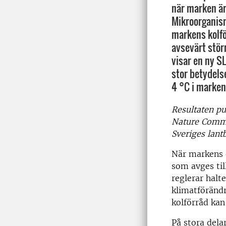
när marken är 
Mikroorganis
markens kolfö
avsevärt störr
visar en ny S
stor betydelse
4 °C i marken
Resultaten pub
Nature Commu
Sveriges lant
När markens o
som avges til
reglerar halt
klimatföränd
kolförråd kan
På stora dela