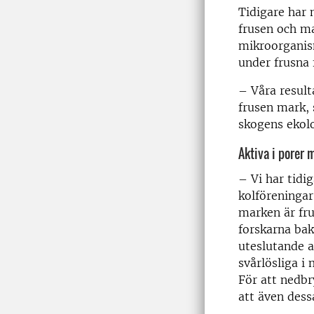
Tidigare har 
frusen och ma
mikroorganis
under frusna 
– Våra result
frusen mark, 
skogens ekolo
Aktiva i porer 
– Vi har tidi
kolföreningar
marken är fru
forskarna ba
uteslutande a
svårlösliga i
För att nedbr
att även dess