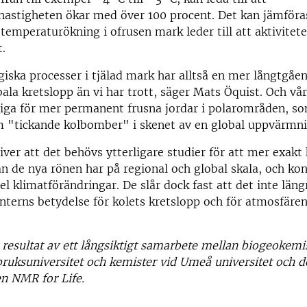
hastigheten ökar med över 100 procent. Det kan jämföra
emperaturökning i ofrusen mark leder till att aktivite
.
iska processer i tjälad mark har alltså en mer långtgåe
bala kretslopp än vi har trott, säger Mats Öquist. Och vår
tiga för mer permanent frusna jordar i polarområden, so
m "tickande kolbomber" i skenet av en global uppvärmni
iver att det behövs ytterligare studier för att mer exakt 
an de nya rönen har på regional och global skala, och k
el klimatförändringar. De slår dock fast att det inte läng
interns betydelse för kolets kretslopp och för atmosfäre
t resultat av ett långsiktigt samarbete mellan biogeokemi
bruksuniversitet och kemister vid Umeå universitet och d
en NMR for Life.