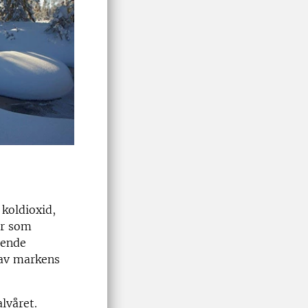
koldioxid,
er som
ående
 av markens
lvåret.