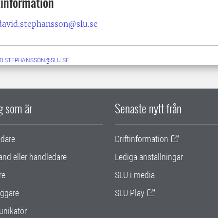
information
david.stephansson@slu.se
ID.STEPHANSSON@SLU.SE
ig som är
Senaste nytt från
edare
Driftinformation
and eller handledare
Lediga anställningar
re
SLU i media
ggare
SLU Play
nikatör