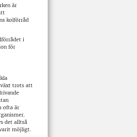
rken är
tt
ns kolförråd
förrådet i
ion för
kla
växt trots att
drivande
stan
 ofta är
organismer.
s det alltså
varit möjligt.