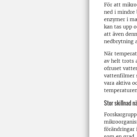
För att mikr
ned i mindre
enzymer i ma
kan tas upp o
att även denn
nedbrytning a
När temperat
av helt trots 
ofruset vatte
vattenfilmer
vara aktiva o
temperaturen 
Stor skillnad nä
Forskargruppe
mikroorganis
förändringar 
som en grad, f