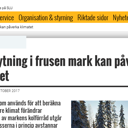
e på SLU
ervice
Organisation & styrning
Riktade sidor
Nyhet
 kan påverka klimatet
tning i frusen mark kan på
et
KTOBER 2017
om används för att beräkna
re klimat förändrar
av markens kolförråd utgår
esserna i princip avstannar