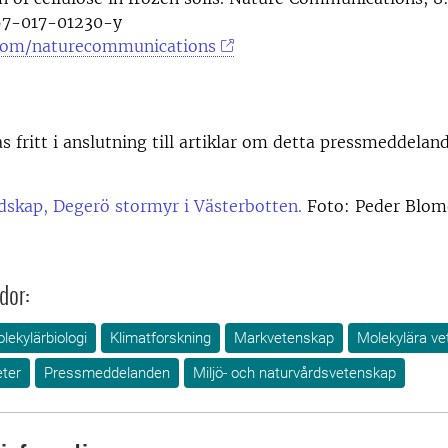
67-017-01230-y
com/naturecommunications
as fritt i anslutning till artiklar om detta pressmeddelan
dskap, Degerö stormyr i Västerbotten.
Foto: Peder Blom
dor:
lekylärbiologi
Klimatforskning
Markvetenskap
Molekylära ve
ter
Pressmeddelanden
Miljö- och naturvårdsvetenskap