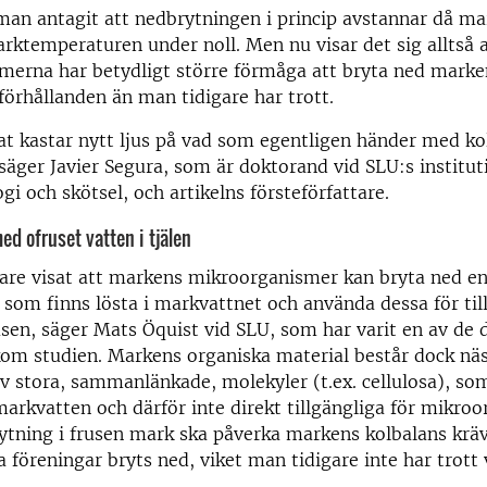
man antagit att nedbrytningen i princip avstannar då ma
rktemperaturen under noll. Men nu visar det sig alltså a
merna har betydligt större förmåga att bryta ned marke
förhållanden än man tidigare har trott.
at kastar nytt ljus på vad som egentligen händer med kol
säger Javier Segura, som är doktorand vid SLU:s institut
gi och skötsel, och artikelns försteförfattare.
med ofruset vatten i tjälen
gare visat att markens mikroorganismer kan bryta ned en
 som finns lösta i markvattnet och använda dessa för till
sen, säger Mats Öquist vid SLU, som har varit en av de 
kom studien. Markens organiska material består dock nä
v stora, sammanlänkade, molekyler (t.ex. cellulosa), som
 markvatten och därför inte direkt tillgängliga för mikro
ytning i frusen mark ska påverka markens kolbalans kräv
a föreningar bryts ned, viket man tidigare inte har trott 