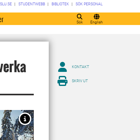
SLU.SE
STUDENTWEBB
BIBLIOTEK
SÖK PERSONAL
er
Sök
English
verka
KONTAKT
SKRIV UT