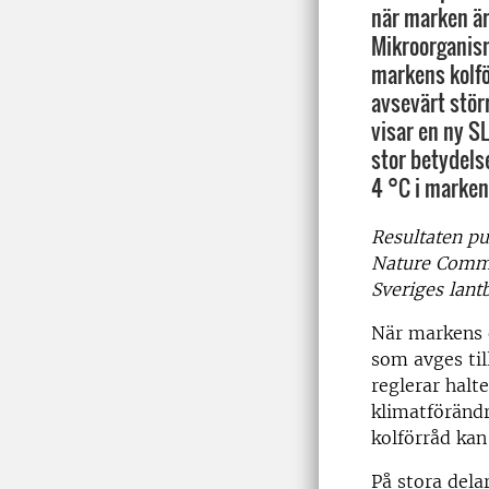
när marken är 
Mikroorganis
markens kolfö
avsevärt störr
visar en ny S
stor betydelse
4 °C i marken
Resultaten pub
Nature Commu
Sveriges lant
När markens o
som avges til
reglerar halt
klimatföränd
kolförråd kan
På stora dela