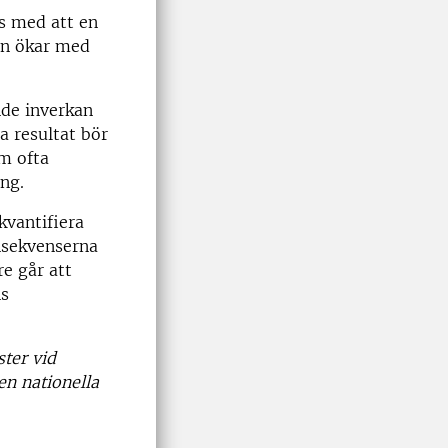
s med att en
ten ökar med
nde inverkan
a resultat bör
m ofta
ng.
kvantifiera
onsekvenserna
re går att
ns
ster vid
en nationella