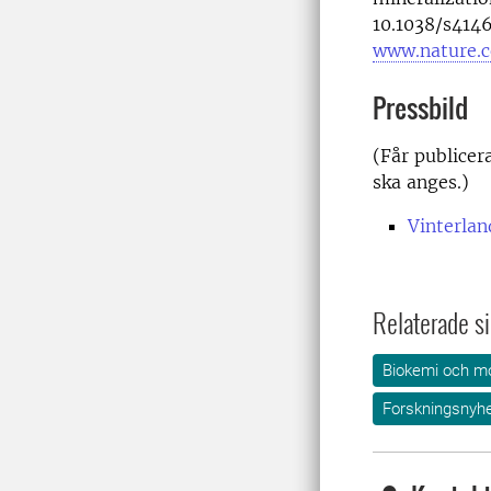
10.1038/s414
www.nature.
Pressbild
(Får publicer
ska anges.)
Vinterlan
Relaterade si
Biokemi och mo
Forskningsnyhe