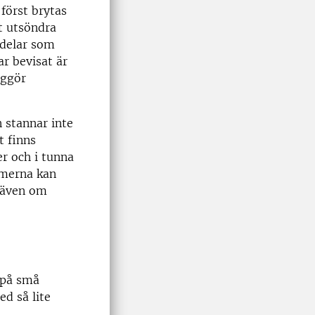
först brytas
t utsöndra
 delar som
ar bevisat är
iggör
 stannar inte
t finns
er och i tunna
smerna kan
, även om
 på små
d så lite