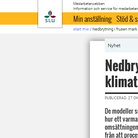
Medarbetarwebben
Information och service för medarbetar
Till startsida
Min anställning
Stöd & s
start mw
/
Nedbrytning i frusen mark
Nyhet
Nedbry
klimat
PUBLICERAD: 27 O
De modeller s
hur ett varma
omsättningen 
från att proc