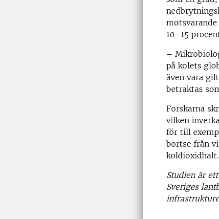
nedbrytnings
motsvarande t
10–15 procent
– Mikrobiolog
på kolets glo
även vara gil
betraktas so
Forskarna skr
vilken inverk
för till exemp
bortse från v
koldioxidhalt.
Studien är et
Sveriges lant
infrastruktur