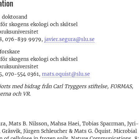
ation
, doktorand
 för skogens ekologi och skötsel
bruksuniversitet
8, 076-839 9979,
javier.segura@slu.se
forskare
 för skogens ekologi och skötsel
bruksuniversitet
, 070-554 0361,
mats.oquist@slu.se
jorts med bidrag från Carl Tryggers stiftelse, FORMAS,
erna och VR.
ura, Mats B. Nilsson, Mahsa Haei, Tobias Sparrman, Jyri
 Gräsvik, Jürgen Schleucher & Mats G. Öquist. Microbial
n of cellulose in frozen soils. Nature Communications, 8: