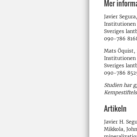
Mer inform
Javier Segura
Institutionen
Sveriges lant
090-786 816
Mats Öquist, 
Institutionen
Sveriges lant
090-786 8525
Studien har g
Kempestiftels
Artikeln
Javier H. Seg
Mikkola, John
mineralizatio