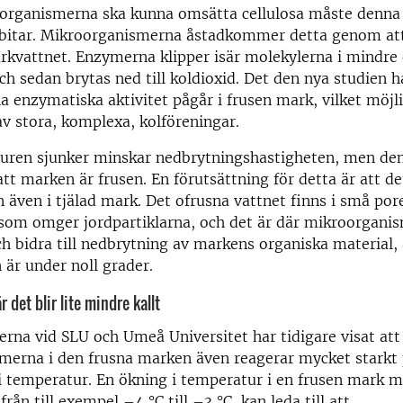
oorganismerna ska kunna omsätta cellulosa måste denna 
 bitar. Mikroorganismerna åstadkommer detta genom at
rkvattnet. Enzymerna klipper isär molekylerna i mindre
ch sedan brytas ned till koldioxid. Det den nya studien h
a enzymatiska aktivitet pågår i frusen mark, vilket möjl
v stora, komplexa, kolföreningar.
uren sjunker minskar nedbrytningshastigheten, men den
att marken är frusen. En förutsättning för detta är att de
n även i tjälad mark. Det ofrusna vattnet finns i små por
 som omger jordpartiklarna, och det är där mikroorgani
ch bidra till nedbrytning av markens organiska material
är under noll grader.
r det blir lite mindre kallt
rna vid SLU och Umeå Universitet har tidigare visat att
merna i den frusna marken även reagerar mycket starkt
i temperatur. En ökning i temperatur i en frusen mark me
rån till exempel –4 °C till –3 °C, kan leda till att