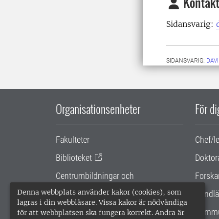
Kontakt
Sidansvarig:
SIDANSVARIG:
DAV
Organisationsenheter
För d
Fakulteter
Chef/l
Biblioteket
Doktor
Centrumbildningar och
Forska
samarbetsprojekt
Denna webbplats använder kakor (cookies), som
Handlä
lagras i din webbläsare. Vissa kakor är nödvändiga
Gemensamma verksamhetsstödet
Kommu
för att webbplatsen ska fungera korrekt. Andra är