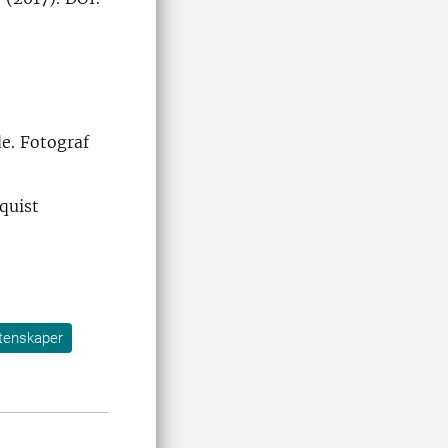
de. Fotograf
quist
tenskaper