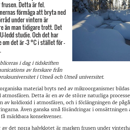
frusen. Detta är fel.
mernas förmåga att bryta ned
rråd under vintern är
e än man tidigare trott. Det
LU-ledd studie. Och det har
 om det är –3 °C i stället för –
.
liceras i dag i tidskriften
nications av forskare från
bruksuniversitet i Umeå och Umeå universitet.
rganiska material bryts ned av mikroorganismer bildas 
l atmosfären. Detta är en av de större naturliga process
en av koldioxid i atmosfären, och i förlängningen de påg
ringarna. Även ganska små förändringar i omsättningen
 få märkbara konsekvenser.
r av det norra halvklotet är marken frusen under vinterha