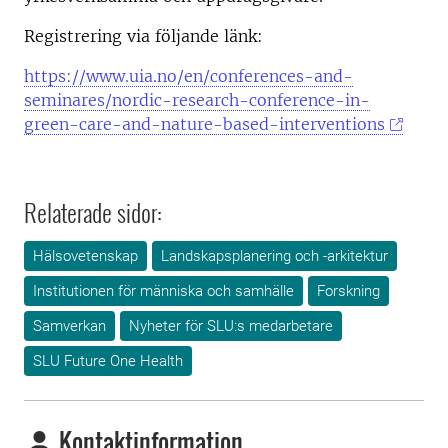
Registrering via följande länk:
https://www.uia.no/en/conferences-and-
seminares/nordic-research-conference-in-
green-care-and-nature-based-interventions
Relaterade sidor:
Hälsovetenskap
Landskapsplanering och -arkitektur
Institutionen för människa och samhälle
Forskning
Samverkan
Nyheter för SLU:s medarbetare
SLU Future One Health
Kontaktinformation