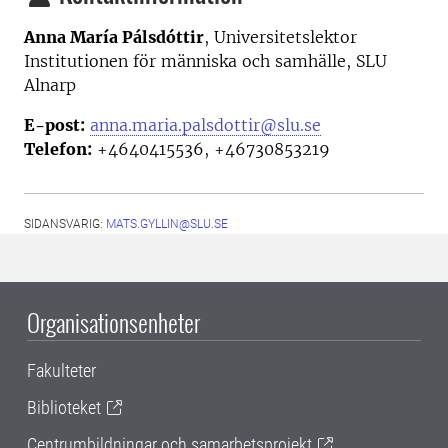
Anna María Pálsdóttir
,
Universitetslektor
Institutionen för människa och samhälle,
SLU
Alnarp
E-post:
anna.maria.palsdottir@slu.se
Telefon:
+4640415536, +46730853219
SIDANSVARIG:
MATS.GYLLIN@SLU.SE
Organisationsenheter
Fakulteter
Biblioteket
Centrumbildningar och samarbetsprojekt