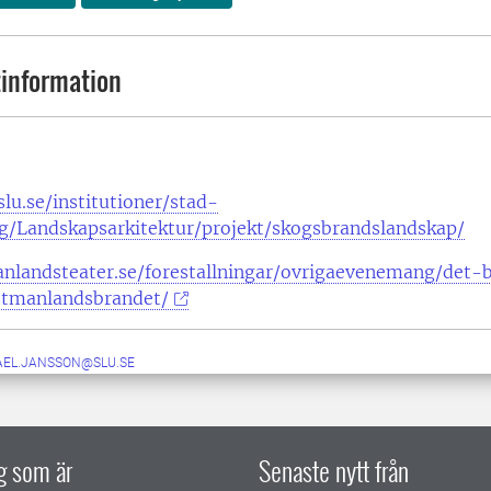
information
lu.se/institutioner/stad-
ng/Landskapsarkitektur/projekt/skogsbrandslandskap/
anlandsteater.se/forestallningar/ovrigaevenemang/det-
stmanlandsbrandet/
AEL.JANSSON@SLU.SE
ig som är
Senaste nytt från