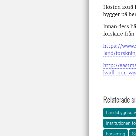
Hösten 2018 
bygger på be
Innan dess hå
forskare från
https://www.s
land/forskni
http://vastm
kvall-om-va
Relaterade si
Landsbygdsutv
Institutionen f
Forskning
S