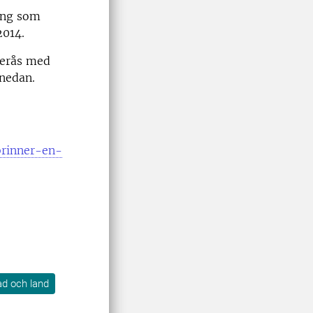
ing som
2014.
terås med
 nedan.
brinner-en-
tad och land