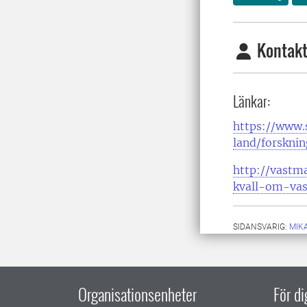
Kontakt
Länkar:
https://www.s
land/forskni
http://vastm
kvall-om-va
SIDANSVARIG:
MIK
Organisationsenheter
För d