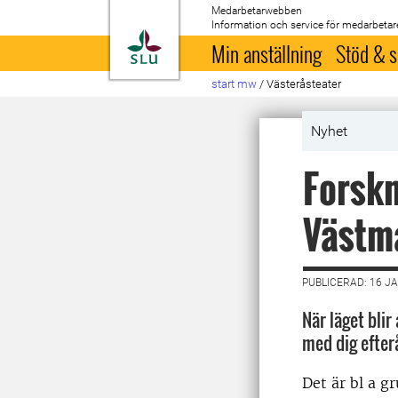
Medarbetarwebben
Information och service för medarbetar
Till startsida
Min anställning
Stöd & s
start mw
/
Västeråsteater
Nyhet
Forskn
Västm
PUBLICERAD: 16 J
När läget blir
med dig efterå
Det är bl a g