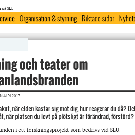
e på SLU
ervice
Organisation & styrning
Riktade sidor
Nyhet
ing och teater om
anlandsbranden
ANUARI 2017
 akut, när elden kastar sig mot dig, hur reagerar du då? O
t, när platsen du levt på plötsligt är förändrad, förstörd?
runden i ett forskningsprojekt som bedrivs vid SLU.