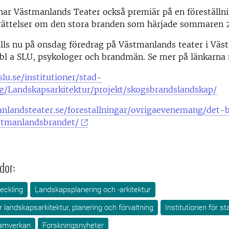
har Västmanlands Teater också premiär på en föreställn
rättelser om den stora branden som härjade sommaren 
lls nu på onsdag föredrag på Västmanlands teater i Väs
 bl a SLU, psykologer och brandmän. Se mer på länkarna
lu.se/institutioner/stad-
ng/Landskapsarkitektur/projekt/skogsbrandslandskap/
anlandsteater.se/forestallningar/ovrigaevenemang/det-
stmanlandsbrandet/
dor:
eckling
Landskapsplanering och -arkitektur
ör landskapsarkitektur, planering och förvaltning
Institutionen för s
amverkan
Forskningsnyheter