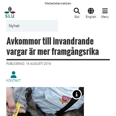
Medarbetarwebben
Till startsida
Sök
English
Meny
Nyhet
Avkommor till invandrande
vargar är mer framgångsrika
PUBLICERAD: 16 AUGUSTI 2016
KONTAKT