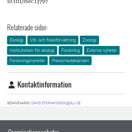
10.1111/mec.13797
Relaterade sidor:
Ekologi
Vilt- och fiskeförvaltning
Zoologi
Institutionen för ekologi
Forskning
Externa nyheter
Forskningsnyheter
Pressmeddelanden
Kontaktinformation
SIDANSVARIG:
DAVID.STEPHANSSON@SLU.SE