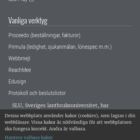
Vanliga verktyg
Proceedo (beställningar, fakturor)
Primula (ledighet, sjukanmälan, lönespec m.m.)
Webbmejl
ReachMee
Edusign
Protokoll och beslutslistor
SLU, Sveriges lantbruksuniversitet, har
verksamhet över hela Sverige. Huvudorter är
Denna webbplats använder kakor (cookies), som lagras i din
Alnarp, Uppsala och Umeå.
SLU är
webbläsare. Vissa kakor är nödvändiga för att webbplatsen
miljöcertifierat enligt ISO 14001. •
Telefon:
ska fungera korrekt. Andra är valbara.
018-67 10 00 • Org nr: 202100-2817 •
Om
Hantera valbara kakor