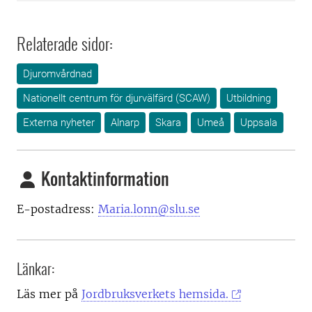
Relaterade sidor:
Djuromvårdnad
Nationellt centrum för djurvälfärd (SCAW)
Utbildning
Externa nyheter
Alnarp
Skara
Umeå
Uppsala
Kontaktinformation
E-postadress:
Maria.lonn@slu.se
Länkar:
Läs mer på
Jordbruksverkets hemsida.