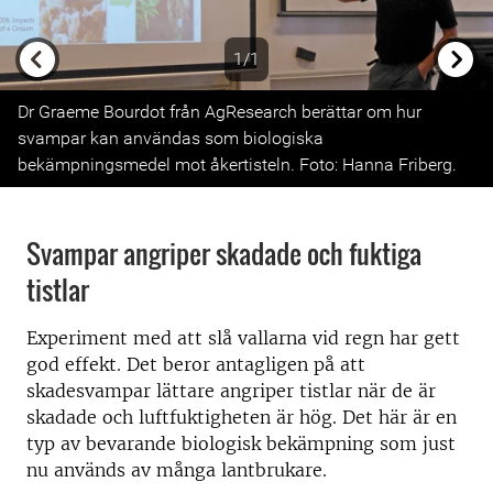
1/1
Previous
Next
Dr Graeme Bourdot från AgResearch berättar om hur
svampar kan användas som biologiska
bekämpningsmedel mot åkertisteln. Foto: Hanna Friberg.
Svampar angriper skadade och fuktiga
tistlar
Experiment med att slå vallarna vid regn har gett
god effekt. Det beror antagligen på att
skadesvampar lättare angriper tistlar när de är
skadade och luftfuktigheten är hög. Det här är en
typ av bevarande biologisk bekämpning som just
nu används av många lantbrukare.