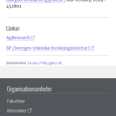
452802
Länkar:
AgResearch
SP (Sveriges tekniska forskningsinstitut)
SIDANSVARIG:
CAJSA.LITHELL@SLU.SE
Organisationsenheter
Fakulteter
Biblioteket