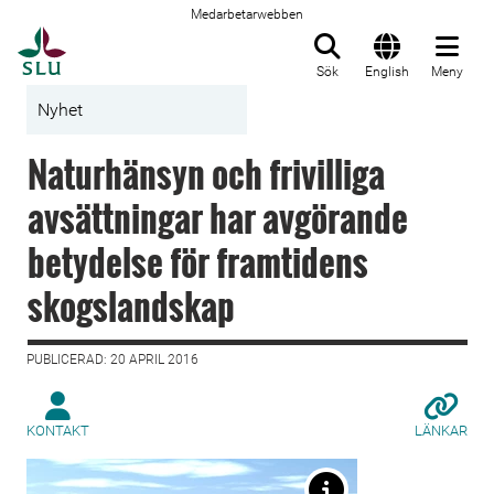
Medarbetarwebben
Till startsida
Sök
English
Meny
Nyhet
Naturhänsyn och frivilliga
avsättningar har avgörande
betydelse för framtidens
skogslandskap
PUBLICERAD: 20 APRIL 2016
KONTAKT
LÄNKAR