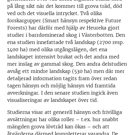
på lång sikt när det kommer till grova träd, död
ved och det visuella intrycket. Två olika
forskargupper (Smart hänsyn respektive Future
Forests) har därför med hjälp av Heureka gjort
studier i barrdominerad skog i Västerbotten. Den
ena studien innefattade två landskap (2700 resp.
1400 ha) med olika utgångslägen, det ena
landskapet intensivt brukat och det andra med
mer inslag av gammal skog. Den andra delstudien
avsåg ett mindre landskap (530 ha) men där mer
detaljerad information tagits fram över redan
tagen hänsyn och möjlig hänsyn vid framtida
avverkningar. I den senare studien ingick även
visualiseringar av landskapet över tid.
Studierna visar att generell hänsyn och frivilliga
avsättningar har olika roller – t.ex. hur snabbt
mängden grova lövträd kan ökas – och att
åtgärderna därmed kompletterar varandra. De