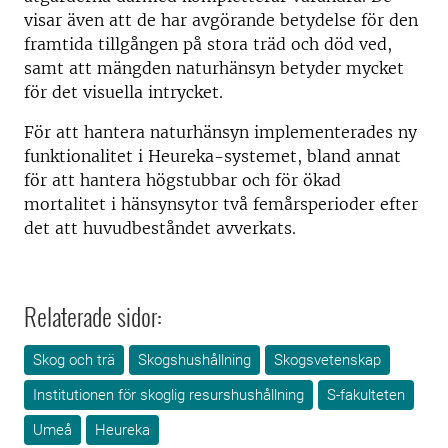
visar även att de har avgörande betydelse för den
framtida tillgången på stora träd och död ved,
samt att mängden naturhänsyn betyder mycket
för det visuella intrycket.
För att hantera naturhänsyn implementerades ny
funktionalitet i Heureka-systemet, bland annat
för att hantera högstubbar och för ökad
mortalitet i hänsynsytor två femårsperioder efter
det att huvudbeståndet avverkats.
Relaterade sidor:
Skog och trä
Skogshushållning
Skogsvetenskap
Institutionen för skoglig resurshushållning
S-fakulteten
Umeå
Heureka