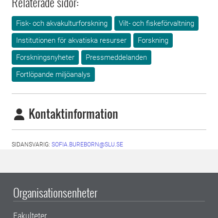
Relaterade sidor:
Fisk- och akvakulturforskning
Vilt- och fiskeförvaltning
Institutionen för akvatiska resurser
Forskning
Forskningsnyheter
Pressmeddelanden
Fortlöpande miljöanalys
Kontaktinformation
SIDANSVARIG:
SOFIA.BUREBORN@SLU.SE
Organisationsenheter
Fakulteter