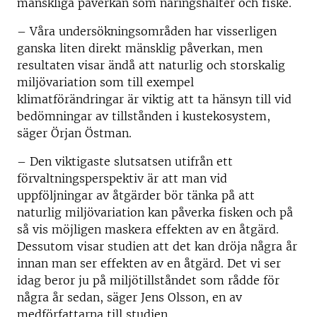
mänskliga påverkan som näringshalter och fiske.
– Våra undersökningsområden har visserligen
ganska liten direkt mänsklig påverkan, men
resultaten visar ändå att naturlig och storskalig
miljövariation som till exempel
klimatförändringar är viktig att ta hänsyn till vid
bedömningar av tillstånden i kustekosystem,
säger Örjan Östman.
– Den viktigaste slutsatsen utifrån ett
förvaltningsperspektiv är att man vid
uppföljningar av åtgärder bör tänka på att
naturlig miljövariation kan påverka fisken och på
så vis möjligen maskera effekten av en åtgärd.
Dessutom visar studien att det kan dröja några år
innan man ser effekten av en åtgärd. Det vi ser
idag beror ju på miljötillståndet som rådde för
några år sedan, säger Jens Olsson, en av
medförfattarna till studien.