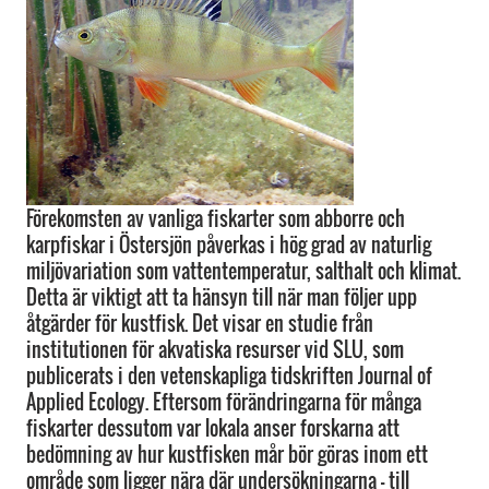
Förekomsten av vanliga fiskarter som abborre och
karpfiskar i Östersjön påverkas i hög grad av naturlig
miljövariation som vattentemperatur, salthalt och klimat.
Detta är viktigt att ta hänsyn till när man följer upp
åtgärder för kustfisk. Det visar en studie från
institutionen för akvatiska resurser vid SLU, som
publicerats i den vetenskapliga tidskriften Journal of
Applied Ecology. Eftersom förändringarna för många
fiskarter dessutom var lokala anser forskarna att
bedömning av hur kustfisken mår bör göras inom ett
område som ligger nära där undersökningarna – till